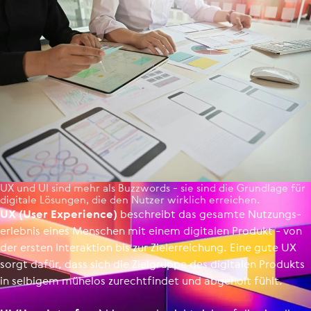
UX und UI sind mehr als Buzzwords - sie sind die Grundlage für
digitale Lösungen, die den Nutzer wirklich erreichen.
UX (User Experience)
beschreibt das gesamte Nutzungs­
er­lebnis eines Menschen mit einem digitalen Produkt - von
der ersten Interaktion bis zur Zielerreichung. Eine gute UX
sorgt dafür, dass sich die Zielgruppe des digitalen Produkts
in selbigem mühelos zurechtfindet und abgeholt fühlt.