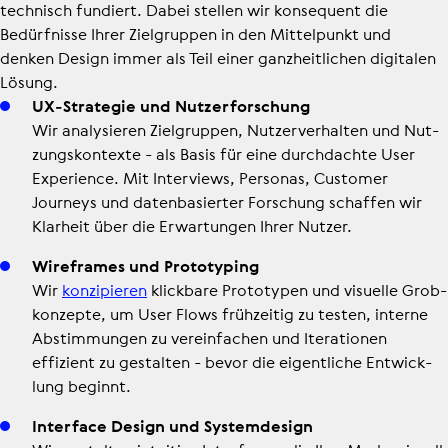
technisch fundiert. Dabei stellen wir konsequent die
Bedürfnisse Ihrer Zielgruppen in den Mittelpunkt und
denken Design immer als Teil einer ganzheitlichen digitalen
Lösung.
UX-Strategie und Nut­zer­for­schung
Wir ana­ly­sie­ren Ziel­grup­pen, Nut­zer­ver­hal­ten und Nut­
zungs­kon­texte - als Basis für eine durch­dachte User
Expe­ri­ence. Mit Inter­views, Personas, Customer
Journeys und daten­ba­sier­ter Forschung schaffen wir
Klarheit über die Erwar­tun­gen Ihrer Nutzer.
Wire­frames und Pro­to­ty­p­ing
Wir
kon­zi­pie­ren
klickbare Pro­to­ty­pen und visuelle Grob­
kon­zepte, um User Flows früh­zei­tig zu testen, interne
Abstim­mun­gen zu ver­ein­fa­chen und Ite­ra­tio­nen
effizient zu gestalten - bevor die eigent­li­che Ent­wick­
lung beginnt.
Interface Design und Sys­tem­de­sign