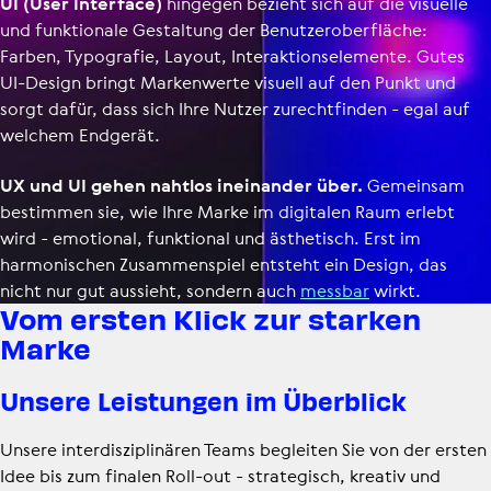
UI (User Interface)
hingegen bezieht sich auf die visuelle
und funktionale Gestaltung der Benut­zer­ober­fläche:
Farben, Typografie, Layout, Inter­ak­ti­ons­ele­mente. Gutes
UI-Design bringt Markenwerte visuell auf den Punkt und
sorgt dafür, dass sich Ihre Nutzer zurechtfinden - egal auf
welchem Endgerät.
UX und UI gehen nahtlos ineinander über.
Gemeinsam
bestimmen sie, wie Ihre Marke im digitalen Raum erlebt
wird - emotional, funktional und ästhetisch. Erst im
harmonischen Zusammenspiel entsteht ein Design, das
nicht nur gut aussieht, sondern auch
messbar
wirkt.
Vom ersten Klick zur starken
Marke
Unsere Leis­tungen im Überblick
Unsere inter­dis­zi­pli­nären Teams begleiten Sie von der ersten
Idee bis zum finalen Roll-out - strategisch, kreativ und