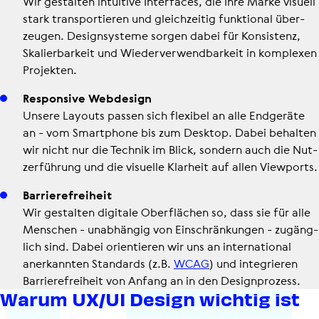
Wir gestalten intuitive Inter­faces, die Ihre Marke visuell
stark trans­por­tie­ren und gleich­zei­tig funk­tio­nal über­
zeu­gen. Design­sys­teme sorgen dabei für Kon­sis­tenz,
Ska­lier­bar­keit und Wie­der­ver­wend­bar­keit in komplexen
Projekten.
Respon­sive Webdesign
Unsere Layouts passen sich flexibel an alle Endgeräte
an - vom Smart­phone bis zum Desktop. Dabei behalten
wir nicht nur die Technik im Blick, sondern auch die Nut­
zer­füh­rung und die visuelle Klarheit auf allen Viewports.
Bar­rie­re­frei­heit
Wir gestalten digitale Ober­flä­chen so, dass sie für alle
Menschen - unab­hän­gig von Ein­schrän­kun­gen - zugäng­
lich sind. Dabei ori­en­tie­ren wir uns an inter­na­tio­nal
aner­kann­ten Standards (z.B.
WCAG
) und inte­grie­ren
Bar­rie­re­frei­heit von Anfang an in den Design­pro­zess.
Warum UX/UI Design wichtig ist