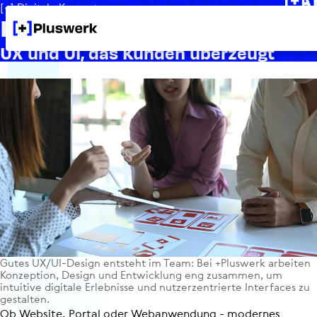
[+] Digitale Kompetenz
Design für Ihr Business
UX und UI, das Kunden überzeugt
Gutes UX/UI-Design entsteht im Team: Bei +Pluswerk arbeiten
Kon­zep­tion, Design und Ent­wick­lung eng zusammen, um
intuitive digitale Erleb­nisse und nut­zer­zen­trierte Inter­faces zu
gestalten.
Ob Website, Portal oder Webanwendung - modernes