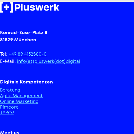
Konrad-Zuse-Platz 8
81829 München
Tel:
+49 89 4132580-0
E-Mail:
info(at)pluswerk(dot)digital
Digitale Kom­pe­ten­zen
Beratung
Agile Manage­ment
Online Marketing
Pimcore
TYPO3
Meet us