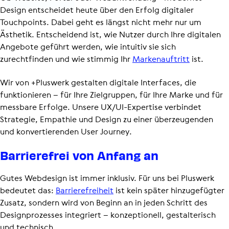
Design entscheidet heute über den Erfolg digitaler
Touchpoints. Dabei geht es längst nicht mehr nur um
Ästhetik. Entscheidend ist, wie Nutzer durch Ihre digitalen
Angebote geführt werden, wie intuitiv sie sich
zurechtfinden und wie stimmig Ihr
Markenauftritt
ist.
Wir von +Pluswerk gestalten digitale Interfaces, die
funktionieren – für Ihre Zielgruppen, für Ihre Marke und für
messbare Erfolge. Unsere UX/UI-Expertise verbindet
Strategie, Empathie und Design zu einer überzeugenden
und konver­tie­renden User Journey.
Barrie­re­frei von Anfang an
Gutes Webdesign ist immer inklusiv. Für uns bei Pluswerk
bedeutet das:
Barrie­re­frei­heit
ist kein später hinzugefügter
Zusatz, sondern wird von Beginn an in jeden Schritt des
Design­pro­zesses integriert – konzeptionell, gestalterisch
und technisch.