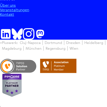
Über uns
Ver­an­stal­tun­gen
Kontakt
+Pluswerk:
Cluj-Napoca
Dortmund
Dresden
Hei­del­berg
Magdeburg
München
Regens­burg
Wien