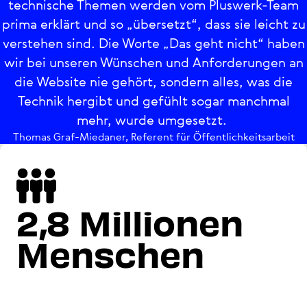
technische Themen werden vom Pluswerk-Team
prima erklärt und so „übersetzt“, dass sie leicht zu
verstehen sind. Die Worte „Das geht nicht“ haben
wir bei unseren Wünschen und Anforderungen an
die Website nie gehört, sondern alles, was die
Technik hergibt und gefühlt sogar manchmal
mehr, wurde umgesetzt.
Thomas Graf-Miedaner, Referent für Öffent­lich­keits­ar­beit
2,8 Millionen
Menschen