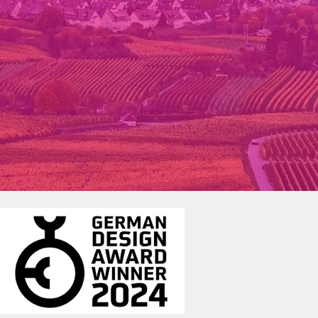
[+] Referenz
Verband Region
Stuttgart in digitaler
Mission
Erfolg­rei­cher Relaunch der