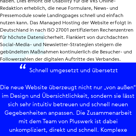
haben. Dies erhöht die Usability für die VRS Online-
Redaktion erheblich, die neue Formulare, News- und
Pressemodule sowie Landingpages schnell und einfach
nutzen kann. Das Managed Hosting der Website erfolgt in
Deutschland in nach ISO 27001 zertifizierten Rechenzentren
für höchste Daten­si­cher­heit. Flankiert von durchdachten
Social-Media- und Newsletter-Strategien steigern die
gebündelten Maßnahmen kontinuierlich die Besucher- und
Followerzahlen der digitalen Auftritte des Verbandes.
Schnell umgesetzt und übersetzt
Die neue Website überzeugt nicht nur „von außen“
im Design und Über­sicht­lich­keit, sondern sie lässt
sich sehr intuitiv betreuen und schnell neuen
Gegebenheiten anpassen. Die Zusammenarbeit
mit dem Team von Pluswerk ist dabei
unkompliziert, direkt und schnell. Komplexe