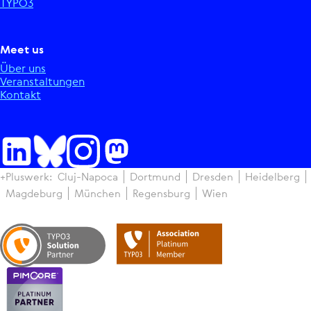
TYPO3
Meet us
Über uns
Ver­an­stal­tun­gen
Kontakt
+Pluswerk:
Cluj-Napoca
Dortmund
Dresden
Hei­del­berg
Magdeburg
München
Regens­burg
Wien