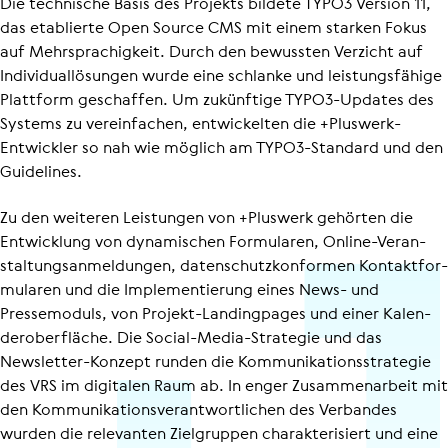
Die technische Basis des Projekts bildete TYPO3 Version 11,
das etablierte Open Source CMS mit einem starken Fokus
auf Mehr­spra­chig­keit. Durch den bewussten Verzicht auf
Indi­vi­du­al­lö­sungen wurde eine schlanke und leis­tungs­fä­hige
Plattform geschaffen. Um zukünftige TYPO3-Updates des
Systems zu vereinfachen, entwickelten die +Pluswerk-
Entwickler so nah wie möglich am TYPO3-Standard und den
Guidelines.
Zu den weiteren Leistungen von +Pluswerk gehörten die
Entwicklung von dynamischen Formularen, Online-Veran­
stal­tungs­an­mel­dungen, daten­schutz­kon­formen Kontakt­for­
mu­laren und die Imple­men­tie­rung eines News- und
Pressemoduls, von Projekt-Landingpages und einer Kalen­
der­ober­fläche. Die Social-Media-Strategie und das
Newsletter-Konzept runden die Kommu­ni­ka­ti­ons­stra­tegie
des VRS im digitalen Raum ab. In enger Zusammenarbeit mit
den Kommu­ni­ka­ti­ons­ver­ant­wort­li­chen des Verbandes
wurden die relevanten Zielgruppen charak­te­ri­siert und eine