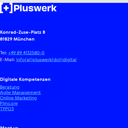
Konrad-Zuse-Platz 8
81829 München
Tel:
+49 89 4132580-0
E-Mail:
info(at)pluswerk(dot)digital
Digitale Kom­pe­ten­zen
Beratung
Agile Manage­ment
Online Marketing
Pimcore
TYPO3
Meet us