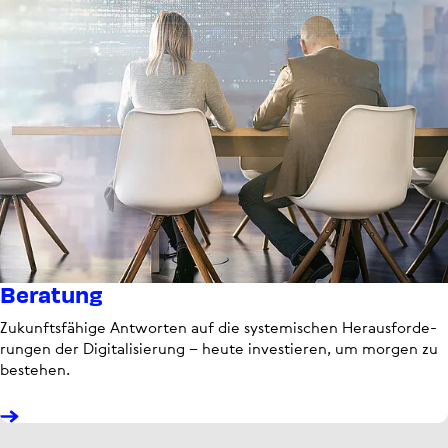
Beratung
Zukunfts­fä­hige Antworten auf die sys­te­mi­schen Her­aus­for­de­
run­gen der Digi­ta­li­sie­rung – heute inves­tie­ren, um morgen zu
bestehen.