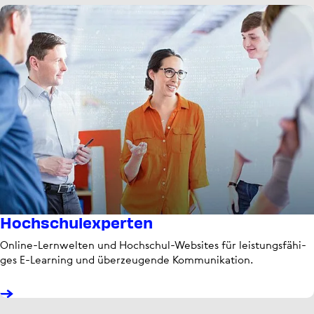
Hoch­schul­ex­perten
Online-Lern­wel­ten und Hochschul-Websites für leis­tungs­fä­hi­
ges E-Learning und über­zeu­gende Kom­mu­ni­ka­tion.