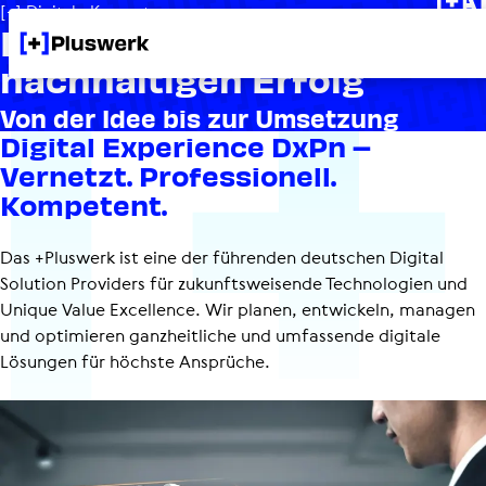
[+] Digitale Kompetenz
Digitale Kompe­tenzen für
nach­hal­tigen Erfolg
Von der Idee bis zur Umsetzung
Digital Expe­ri­ence DxPn –
Vernetzt. Profes­sio­nell.
Kompetent.
Das +Pluswerk ist eine der führenden deutschen Digital
Solution Providers für zukunfts­wei­sende Technologien und
Unique Value Excellence. Wir planen, entwickeln, managen
und optimieren ganzheitliche und umfassende digitale
Lösungen für höchste Ansprüche.