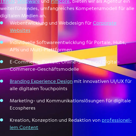
TYPO3
,
Shopware
und
Pimcore
, bieten wir als Agentur ein
weiter­füh­rendes, umfangreiches Kompe­tenz­mo­dell für alle
digitalen Medien an.
Web­ent­wick­lung und Webdesign für
Corporate
Websites
Indi­vi­du­elle Soft­ware­ent­wick­lung für Portale, Hubs,
APIs und Multi-Platt­for­men
E-Commerce-Portale, Online-Shops und Digital-
Commerce-Geschäfts­mo­delle
Branding Expe­ri­ence Design
mit inno­va­ti­ven UI/UX für
alle digitalen Touch­points
Marketing- und Kom­mu­ni­ka­ti­ons­lö­sun­gen für digitale
Ecos­phe­res
Kreation, Kon­zep­tion und Redaktion von
pro­fes­sio­nel­
lem Content