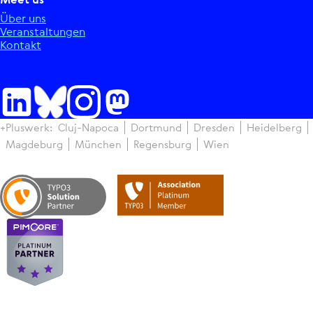
Über uns
Ver­an­stal­tun­gen
Kontakt
+Pluswerk:
Cluj-Napoca
Dortmund
Dresden
Hei­del­berg
Magdeburg
München
Regens­burg
Wien