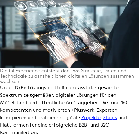
Digital Expe­ri­ence entsteht dort, wo Strategie, Daten und
Tech­no­lo­gie zu ganz­heit­li­chen digitalen Lösungen zusam­men­
wach­sen.
Unser DxPn Lösungs­port­folio umfasst das gesamte
Spektrum zeitgemäßer, digitaler Lösungen für den
Mittelstand und öffentliche Auftraggeber. Die rund 160
kompetenten und motivierten +Pluswerk-Experten
konzipieren und realisieren digitale
Projekte
,
Shops
und
Plattformen für eine erfolgreiche B2B- und B2C-
Kommunikation.