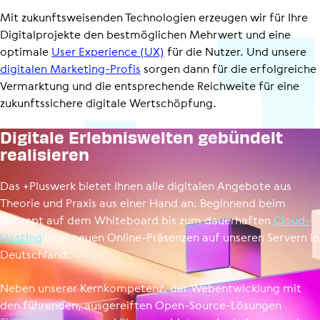
Mit zukunfts­wei­senden Technologien erzeugen wir für Ihre
Digi­tal­pro­jekte den bestmöglichen Mehrwert und eine
optimale
User Experience (UX)
für die Nutzer. Und unsere
digitalen Marketing-Profis
sorgen dann für die erfolgreiche
Vermarktung und die entsprechende Reichweite für eine
zukunfts­si­chere digitale Wertschöpfung.
Digitale Erleb­nis­welten gebündelt
reali­sieren
Das +Pluswerk bietet Ihnen alle digitalen Angebote aus
Theorie und Praxis aus einer Hand an. Beginnend beim
Konzept auf dem Whiteboard bis zum dauerhaften
Cloud-
Hosting
Ihrer neuen Online-Präsenzen auf unseren Servern in
Deutschland.
Neben unserer Kernkompetenz, der Webentwicklung mit
den führenden, ausgereiften Open-Source-Lösungen