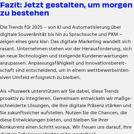
Fazit: Jetzt gestalten, um morgen
zu bestehen
Die Trends für 2025 – von KI und Auto­ma­ti­sie­rung über
digitale Souveränität bis hin zu Sprachsuche und PXM –
zeigen eines ganz klar: Das digitale Marketing wandelt sich
rasant. Unternehmen stehen vor der Heraus­for­de­rung, sich
an neue Technologien und steigende Kunden­er­war­tungen
anzupassen. Anpas­sungs­fä­hig­keit und Inno­va­ti­ons­be­reit­
schaft sind entscheidend, um in einem wett­be­werbs­in­ten­
siven Umfeld erfolgreich zu bleiben.
Als +Pluswerk unterstützen wir Sie dabei, diese Trends
proaktiv zu integrieren. Gemeinsam entwickeln wir maßge­
schnei­derte Lösungen, die Ihre digitale Präsenz stärken und
Sie zukunftssicher aufstellen. Nutzen Sie die Chancen, die
diese Entwicklungen bieten, und bleiben Sie Ihrer
Konkurrenz einen Schritt voraus. Wir freuen uns darauf, Ihre