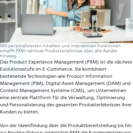
Mit per­so­na­li­sier­ten Inhalten und inter­ak­ti­ven Funk­tio­nen
schafft PXM nahtlose Pro­dukt­er­leb­nisse über alle Kanäle
hinweg.
Das Product Experience Management (PXM) ist die nächste
Evolu­ti­ons­stufe im E-Commerce. Sie kombiniert
bestehende Technologien wie Product Information
Management (PIM), Digital Asset Management (DAM) und
Content Management Systeme (CMS), um Unternehmen
eine zentrale Plattform für die Verwaltung, Optimierung
und Perso­na­li­sie­rung des gesamten Produkt­er­leb­nisses ihrer
Kunden zu bieten.
Von der Ideenfindung über die Produkt­be­reit­stel­lung bis hin
zur Nachkaufphase unterstützt PXM die Kunden­zen­trie­rung,