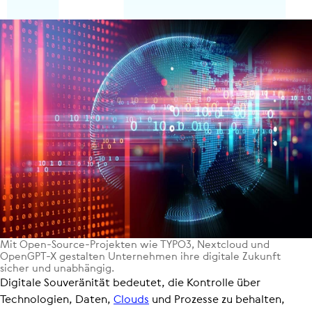
Mit Open-Source-Projekten wie TYPO3, Nextcloud und
OpenGPT-X gestalten Unter­neh­men ihre digitale Zukunft
sicher und unab­hän­gig.
Digitale Souveränität bedeutet, die Kontrolle über
Technologien, Daten,
Clouds
und Prozesse zu behalten,