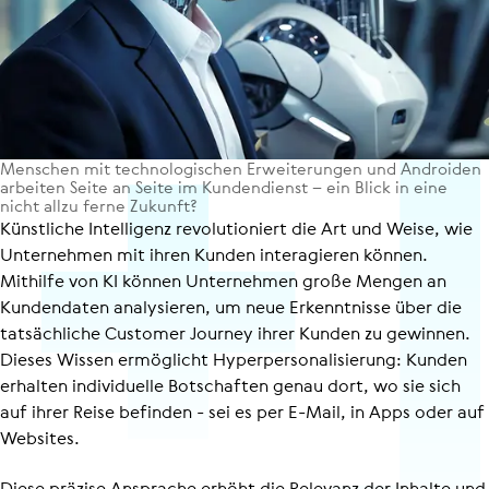
Menschen mit tech­no­lo­gi­schen Erwei­te­run­gen und Androiden
arbeiten Seite an Seite im Kun­den­dienst – ein Blick in eine
nicht allzu ferne Zukunft?
Künstliche Intelligenz revolutioniert die Art und Weise, wie
Unternehmen mit ihren Kunden interagieren können.
Mithilfe von KI können Unternehmen große Mengen an
Kundendaten analysieren, um neue Erkenntnisse über die
tatsächliche Customer Journey ihrer Kunden zu gewinnen.
Dieses Wissen ermöglicht Hyper­per­so­na­li­sie­rung: Kunden
erhalten individuelle Botschaften genau dort, wo sie sich
auf ihrer Reise befinden - sei es per E-Mail, in Apps oder auf
Websites.
Diese präzise Ansprache erhöht die Relevanz der Inhalte und