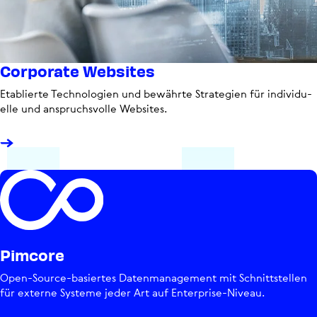
Corporate Websites
Eta­blierte Tech­no­lo­gien und bewährte Stra­te­gien für indi­vi­du­
elle und anspruchs­volle Websites.
Pimcore
Open-Source-basiertes Daten­ma­nage­ment mit Schnitt­stel­len
für externe Systeme jeder Art auf Enter­prise-Niveau.