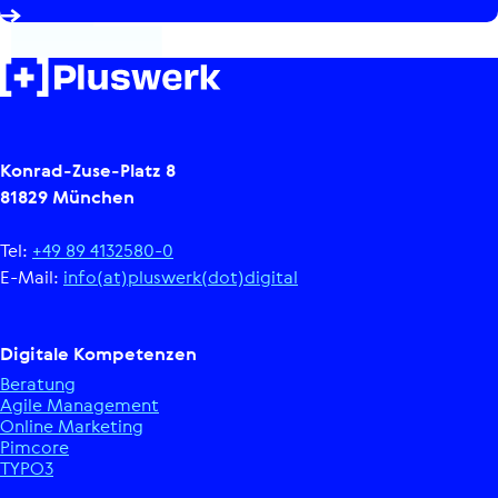
Konrad-Zuse-Platz 8
81829 München
Tel:
+49 89 4132580-0
E-Mail:
info(at)pluswerk(dot)digital
Digitale Kom­pe­ten­zen
Beratung
Agile Manage­ment
Online Marketing
Pimcore
TYPO3