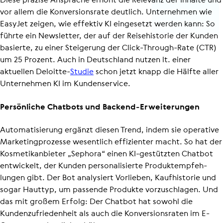
vor allem die Konver­si­ons­rate deutlich. Unternehmen wie
EasyJet zeigen, wie effektiv KI eingesetzt werden kann: So
führte ein Newsletter, der auf der Reisehistorie der Kunden
basierte, zu einer Steigerung der Click-Through-Rate (CTR)
um 25 Prozent. Auch in Deutschland nutzen lt. einer
aktuellen Deloitte-
Studie
schon jetzt knapp die Hälfte aller
Unternehmen KI im Kundenservice.
Persönliche Chatbots und Backend-Erweiterungen
Auto­ma­ti­sie­rung ergänzt diesen Trend, indem sie operative
Marke­ting­pro­zesse wesentlich effizienter macht. So hat der
Kosme­ti­k­an­bieter „Sephora“ einen KI-gestützten Chatbot
entwickelt, der Kunden perso­na­li­sierte Produkt­emp­feh­
lungen gibt. Der Bot analysiert Vorlieben, Kaufhistorie und
sogar Hauttyp, um passende Produkte vorzuschlagen. Und
das mit großem Erfolg: Der Chatbot hat sowohl die
Kunden­zu­frie­den­heit als auch die Konver­si­ons­raten im E-