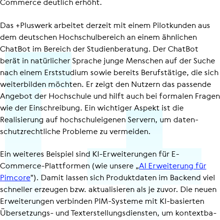
Commerce deutlich erhöht.
Das +Pluswerk arbeitet derzeit mit einem Pilotkunden aus
dem deutschen Hoch­schul­be­reich an einem ähnlichen
ChatBot im Bereich der Studi­en­be­ra­tung. Der ChatBot
berät in natürlicher Sprache junge Menschen auf der Suche
nach einem Erststudium sowie bereits Berufstätige, die sich
weiterbilden möchten. Er zeigt den Nutzern das passende
Angebot der Hochschule und hilft auch bei formalen Fragen
wie der Einschreibung. Ein wichtiger Aspekt ist die
Realisierung auf hoch­schul­ei­genen Servern, um daten­
schutz­recht­liche Probleme zu vermeiden.
Ein weiteres Beispiel sind KI-Erweiterungen für E-
Commerce-Plattformen (wie unsere „
AI Erweiterung für
Pimcore
"). Damit lassen sich Produktdaten im Backend viel
schneller erzeugen bzw. aktualisieren als je zuvor. Die neuen
Erweiterungen verbinden PIM-Systeme mit KI-basierten
Übersetzungs- und Texterstel­lungs­diensten, um kontext­ba­