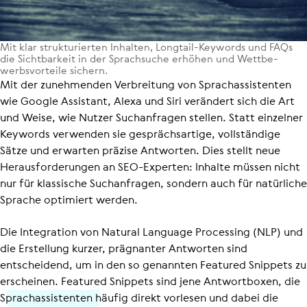
Mit klar struk­tu­rier­ten Inhalten, Longtail-Keywords und FAQs
die Sicht­bar­keit in der Sprach­su­che erhöhen und Wett­be­
werbs­vor­teile sichern.
Mit der zunehmenden Verbreitung von Sprach­as­sis­tenten
wie Google Assistant, Alexa und Siri verändert sich die Art
und Weise, wie Nutzer Suchanfragen stellen. Statt einzelner
Keywords verwenden sie gesprächs­ar­tige, vollständige
Sätze und erwarten präzise Antworten. Dies stellt neue
Heraus­for­de­rungen an SEO-Experten: Inhalte müssen nicht
nur für klassische Suchanfragen, sondern auch für natürliche
Sprache optimiert werden.
Die Integration von Natural Language Processing (NLP) und
die Erstellung kurzer, prägnanter Antworten sind
entscheidend, um in den so genannten Featured Snippets zu
erscheinen. Featured Snippets sind jene Antwortboxen, die
Sprach­as­sis­tenten häufig direkt vorlesen und dabei die