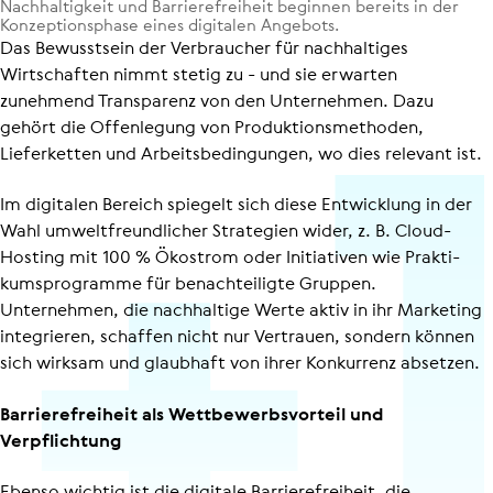
Nach­hal­tig­keit und Bar­rie­re­frei­heit beginnen bereits in der
Kon­zep­ti­ons­phase eines digitalen Angebots.
Das Bewusstsein der Verbraucher für nachhaltiges
Wirtschaften nimmt stetig zu - und sie erwarten
zunehmend Transparenz von den Unternehmen. Dazu
gehört die Offenlegung von Produk­ti­ons­me­thoden,
Lieferketten und Arbeits­be­din­gungen, wo dies relevant ist.
Im digitalen Bereich spiegelt sich diese Entwicklung in der
Wahl umwelt­freund­li­cher Strategien wider, z. B. Cloud-
Hosting mit 100 % Ökostrom oder Initiativen wie Prak­ti­
kums­pro­gramme für benachteiligte Gruppen.
Unternehmen, die nachhaltige Werte aktiv in ihr Marketing
integrieren, schaffen nicht nur Vertrauen, sondern können
sich wirksam und glaubhaft von ihrer Konkurrenz absetzen.
Barrie­re­frei­heit als Wett­be­werbs­vor­teil und
Verpflichtung
Ebenso wichtig ist die digitale Barrie­re­frei­heit, die