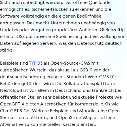
Sicht auch unbedingt werden. Der offene Quellcode
ermöglicht es, Sicher­heits­lü­cken zu erkennen und die
Software vollständig an die eigenen Bedürfnisse
anzupassen. Das macht Unternehmen unabhängig von
Updates oder Vorgaben proprietärer Anbieter. Gleichzeitig
erlaubt OSS die souveräne Speicherung und Verwaltung von
Daten auf eigenen Servern, was den Datenschutz deutlich
stärkt.
Beispiele sind
TYPO3
als Open-Source-CMS mit
europäischen Wurzeln, das aktuell als GSB 11 von der
deutschen Bundes­re­gie­rung als Standard-Web-CMS für
Behörden gefördert wird. Die Kolla­bo­ra­ti­ons­platt­form
Nextcloud ist vor allem in Deutschland und Frankreich bei
öffentlichen Stellen sehr beliebt und aktuelle Projekte wie
OpenGPT-X bieten Alternativen für kommerzielle KIs wie
ChatGPT & Co. Weitere Beispiele sind Moodle, eine Open-
Source-Lernplattform, und OpenStreetMap als offene
Alternative zu kommerziellen Kartendiensten.