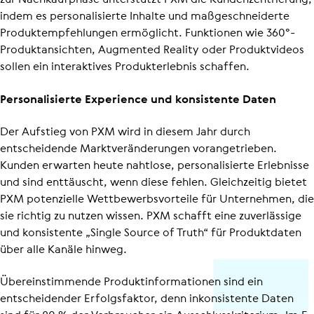
indem es perso­na­li­sierte Inhalte und maßge­schnei­derte
Produkt­emp­feh­lungen ermöglicht. Funktionen wie 360°-
Produkt­an­sichten, Augmented Reality oder Produktvideos
sollen ein interaktives Produkt­er­lebnis schaffen.
Perso­na­li­sierte Experience und konsistente Daten
Der Aufstieg von PXM wird in diesem Jahr durch
entscheidende Markt­ver­än­de­rungen vorangetrieben.
Kunden erwarten heute nahtlose, perso­na­li­sierte Erlebnisse
und sind enttäuscht, wenn diese fehlen. Gleichzeitig bietet
PXM potenzielle Wett­be­werbs­vor­teile für Unternehmen, die
sie richtig zu nutzen wissen. PXM schafft eine zuverlässige
und konsistente „Single Source of Truth“ für Produktdaten
über alle Kanäle hinweg.
Über­ein­stim­mende Produkt­in­for­ma­tionen sind ein
entscheidender Erfolgsfaktor, denn inkonsistente Daten