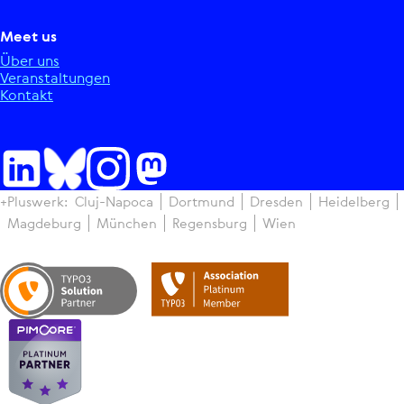
Meet us
Über uns
Ver­an­stal­tun­gen
Kontakt
+Pluswerk:
Cluj-Napoca
Dortmund
Dresden
Hei­del­berg
Magdeburg
München
Regens­burg
Wien