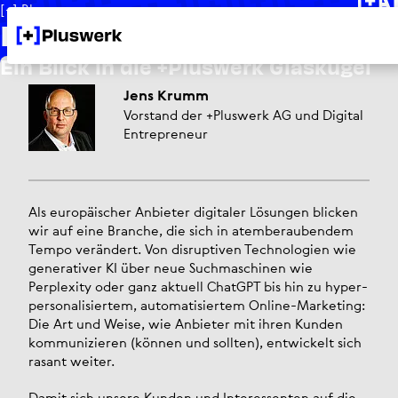
[+] Blog
Digital Marketing 2025
Ein Blick in die +Pluswerk Glaskugel
Jens Krumm
Vorstand der +Pluswerk AG und Digital
Entrepreneur
Als europäischer Anbieter digitaler Lösungen blicken
wir auf eine Branche, die sich in atem­be­rau­bendem
Tempo verändert. Von disruptiven Technologien wie
generativer KI über neue Suchmaschinen wie
Perplexity oder ganz aktuell ChatGPT bis hin zu hyper­
per­so­na­li­siertem, auto­ma­ti­siertem Online-Marketing:
Die Art und Weise, wie Anbieter mit ihren Kunden
kommunizieren (können und sollten), entwickelt sich
rasant weiter.
Damit sich unsere Kunden und Interessenten auf die