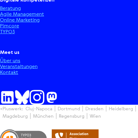
Beratung
Agile Manage­ment
Online Marketing
Pimcore
TYPO3
Meet us
Über uns
Ver­an­stal­tun­gen
Kontakt
+Pluswerk:
Cluj-Napoca
Dortmund
Dresden
Hei­del­berg
Magdeburg
München
Regens­burg
Wien