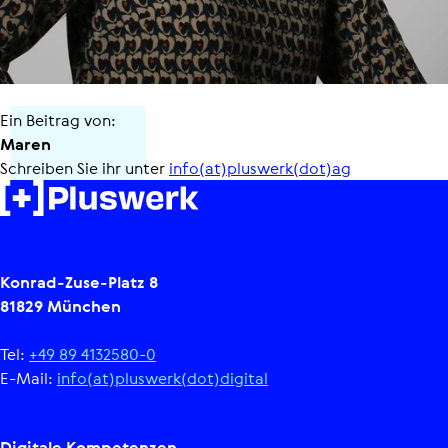
Ein Beitrag von:
Maren
Schreiben Sie ihr unter
info(at)pluswerk(dot)ag
Konrad-Zuse-Platz 8
81829 München
Tel:
+49 89 4132580-0
E-Mail:
info(at)pluswerk(dot)digital
Digitale Kom­pe­ten­zen