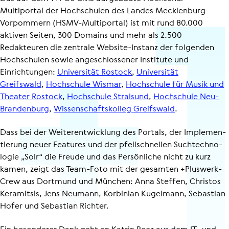
Multiportal der Hochschulen des Landes Mecklenburg-​
Vorpommern (HSMV-​Multiportal) ist mit rund 80.000
aktiven Seiten, 300 Domains und mehr als 2.500
Redakteuren die zentrale Website-​Instanz der folgenden
Hochschulen sowie ange­schlos­sener Institute und
Einrichtungen:
Universität Rostock
,
Universität
Greifswald
,
Hochschule Wismar
,
Hochschule für Musik und
Theater Rostock
,
Hochschule Stralsund
,
Hochschule Neu-​
Brandenburg
,
Wissen­schafts­kolleg Greifswald
.
Dass bei der Weiter­ent­wick­lung des Portals, der Imple­men­
tie­rung neuer Features und der pfeilschnellen Such­tech­no­
logie „Solr“ die Freude und das Persönliche nicht zu kurz
kamen, zeigt das Team-Foto mit der gesamten +Pluswerk-
Crew aus Dortmund und München: Anna Steffen, Christos
Keramitsis, Jens Neumann, Korbinian Kugelmann, Sebastian
Hofer und Sebastian Richter.