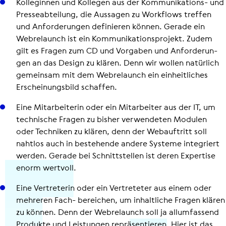
Kol­le­gin­nen und Kollegen aus der Kom­mu­ni­ka­ti­ons- und
Pres­se­ab­tei­lung, die Aussagen zu Workflows treffen
und Anfor­de­run­gen defi­nie­ren können. Gerade ein
Webre­launch ist ein Kom­mu­ni­ka­ti­ons­pro­jekt. Zudem
gilt es Fragen zum CD und Vorgaben und Anfor­de­run­
gen an das Design zu klären. Denn wir wollen natürlich
gemeinsam mit dem Webre­launch ein ein­heit­li­ches
Erschei­nungs­bild schaffen.
Eine Mit­ar­bei­te­rin oder ein Mit­ar­bei­ter aus der IT, um
tech­ni­sche Fragen zu bisher ver­wen­de­ten Modulen
oder Techniken zu klären, denn der Web­auf­tritt soll
nahtlos auch in bestehende andere Systeme inte­griert
werden. Gerade bei Schnitt­stel­len ist deren Expertise
enorm wertvoll.
Eine Ver­tre­te­rin oder ein Ver­tre­te­ter aus einem oder
mehreren Fach- bereichen, um inhalt­li­che Fragen klären
zu können. Denn der Webre­launch soll ja all­um­fas­send
Produkte und Leis­tun­gen reprä­sen­tie­ren. Hier ist das