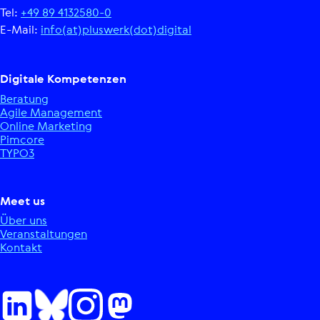
Tel:
+49 89 4132580-0
E-Mail:
info(at)pluswerk(dot)digital
Digitale Kom­pe­ten­zen
Beratung
Agile Manage­ment
Online Marketing
Pimcore
TYPO3
Meet us
Über uns
Ver­an­stal­tun­gen
Kontakt