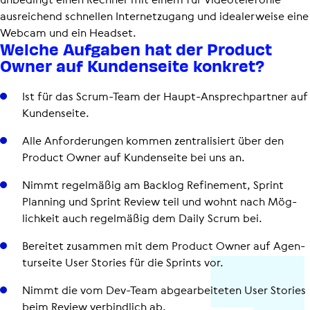
ausreichend schnellen Internetzugang und idealerweise eine
Webcam und ein Headset.
Welche Aufgaben hat der Product
Owner auf Kunden­seite konkret?
Ist für das Scrum-Team der Haupt-Ansprech­part­ner auf
Kun­den­seite.
Alle Anfor­de­run­gen kommen zen­tra­li­siert über den
Product Owner auf Kun­den­seite bei uns an.
Nimmt regel­mä­ßig am Backlog Refi­ne­ment, Sprint
Planning und Sprint Review teil und wohnt nach Mög­
lich­keit auch regel­mä­ßig dem Daily Scrum bei.
Bereitet zusammen mit dem Product Owner auf Agen­
tur­seite User Stories für die Sprints vor.
Nimmt die vom Dev-Team abge­ar­bei­te­ten User Stories
beim Review ver­bind­lich ab.