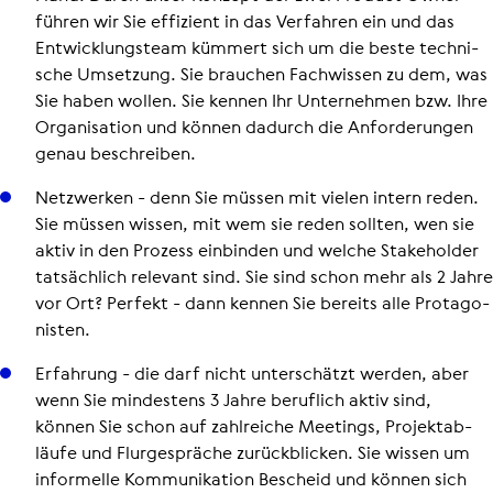
führen wir Sie effizient in das Verfahren ein und das
Ent­wick­lungs­team kümmert sich um die beste tech­ni­
sche Umsetzung. Sie brauchen Fach­wis­sen zu dem, was
Sie haben wollen. Sie kennen Ihr Unter­neh­men bzw. Ihre
Orga­ni­sa­tion und können dadurch die Anfor­de­run­gen
genau beschrei­ben.
Netz­wer­ken - denn Sie müssen mit vielen intern reden.
Sie müssen wissen, mit wem sie reden sollten, wen sie
aktiv in den Prozess einbinden und welche Stake­hol­der
tat­säch­lich relevant sind. Sie sind schon mehr als 2 Jahre
vor Ort? Perfekt - dann kennen Sie bereits alle Prot­ago­
nis­ten.
Erfahrung - die darf nicht unter­schätzt werden, aber
wenn Sie min­des­tens 3 Jahre beruflich aktiv sind,
können Sie schon auf zahl­rei­che Meetings, Pro­jekt­ab­
läufe und Flur­ge­sprä­che zurück­bli­cken. Sie wissen um
infor­melle Kom­mu­ni­ka­tion Bescheid und können sich