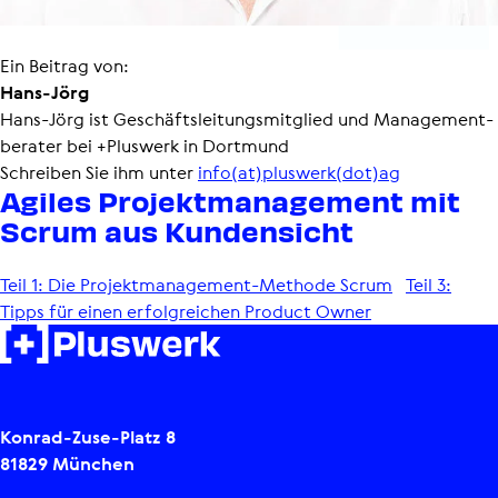
Ein Beitrag von:
Hans-Jörg
Hans-Jörg ist Geschäfts­lei­tungs­mit­glied und Manage­ment­
be­rater bei +Pluswerk in Dortmund
Schreiben Sie ihm unter
info(at)pluswerk(dot)ag
Agiles Projekt­ma­nage­ment mit
Scrum aus Kunden­sicht
Teil 1: Die Projekt­ma­nage­ment-​​Methode Scrum
Teil 3:
Tipps für einen erfolgreichen Product Owner
Konrad-Zuse-Platz 8
81829 München