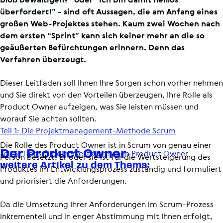
überfordert!” - sind oft Aussagen, die am Anfang eines
großen Web-Projektes stehen. Kaum zwei Wochen nach
dem ersten “Sprint” kann sich keiner mehr an die so
geäußerten Befürchtungen erinnern. Denn das
Verfahren überzeugt.
Dieser Leitfaden soll Ihnen Ihre Sorgen schon vorher nehmen
und Sie direkt von den Vorteilen überzeugen, Ihre Rolle als
Product Owner aufzeigen, was Sie leisten müssen und
worauf Sie achten sollten.
Teil 1: Die Projekt­ma­nage­ment-​​Methode Scrum
Die Rolle des Product Owner ist in Scrum von genau einer
Der Product Owner
Teil 3: Tipps für einen erfolgreichen Product Owner
Person besetzt. Er oder sie ist für die Wertsteigerung des
weitere Artikel zu dem Thema:
Produktes im Entwick­lungs­pro­zess zuständig und formuliert
und priorisiert die Anforderungen.
Da die Umsetzung Ihrer Anforderungen im Scrum-Prozess
inkrementell und in enger Abstimmung mit Ihnen erfolgt,