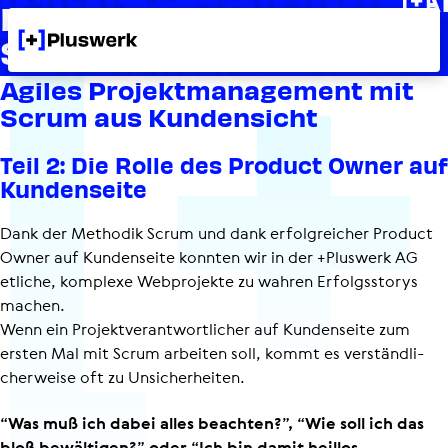
Projekt­ma­nage­ment mit
+
Scrum Teil 2
Agiles Projekt­ma­nage­ment mit
Scrum aus Kunden­sicht
Teil 2: Die Rolle des Product Owner auf
Kunden­seite
Dank der Methodik Scrum und dank erfolgreicher Product
Owner auf Kundenseite konnten wir in der +Pluswerk AG
etliche, komplexe Webprojekte zu wahren Erfolgsstorys
machen.
Wenn ein Projekt­ver­ant­wort­li­cher auf Kundenseite zum
ersten Mal mit Scrum arbeiten soll, kommt es verständ­li­
cher­weise oft zu Unsicherheiten.
“Was muß ich dabei alles beachten?”, “Wie soll ich das
bloß bewältigen?” oder “Ich bin damit heillos