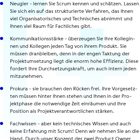
Neugier - lernen Sie Scrum kennen und schätzen. Lassen
Sie sich ein auf das struk­tu­rierte Verfahren, das Ihnen
viel Orga­ni­sa­to­ri­sches und Tech­ni­sches abnimmt und
Ihnen viel Raum für Fach­li­ches gibt.
Kom­mu­ni­ka­ti­ons­stärke - über­zeu­gen Sie Ihre Kol­le­gin­
nen und Kollegen jeden Tag von ihrem Produkt. Sie
müssen dran­blei­ben, denn in der engen Taktung der
Pro­jekt­um­set­zung liegt die enorm hohe Effizienz. Diese
fordert Ihre Durch­set­zungs­kraft, um auch intern jeden
mit­zu­neh­men.
Prokura - sie brauchen den Rücken frei. Ihre Vor­ge­setz­
ten müssen hinter Ihnen stehen und Ihnen in der Pro­
jekt­phase die not­wen­dige Zeit einräumen und Ihre
Position als Pro­jekt­ver­ant­wort­li­chen stärken.
Fach­wis­sen - aber kein tech­ni­sches Wissen und auch
keine Erfahrung mit Scrum! Denn wir nehmen Sie an die
Hand. Durch unser Konzept der zwei Product Owner