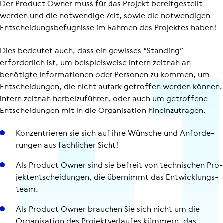
Der Product Owner muss für das Projekt bereitgestellt
werden und die notwendige Zeit, sowie die notwendigen
Entschei­dungs­be­fug­nisse im Rahmen des Projektes haben!
Dies bedeutet auch, dass ein gewisses “Standing”
erforderlich ist, um beispielsweise intern zeitnah an
benötigte Informationen oder Personen zu kommen, um
Entscheidungen, die nicht autark getroffen werden können,
intern zeitnah herbeizuführen, oder auch um getroffene
Entscheidungen mit in die Organisation hineinzutragen.
Kon­zen­trie­ren sie sich auf ihre Wünsche und Anfor­de­
run­gen aus fach­li­cher Sicht!
Als Product Owner sind sie befreit von tech­ni­schen Pro­
jekt­ent­schei­dun­gen, die übernimmt das Ent­wick­lungs­
team.
Als Product Owner brauchen Sie sich nicht um die
Orga­ni­sa­tion des Pro­jekt­ver­lau­fes kümmern, das