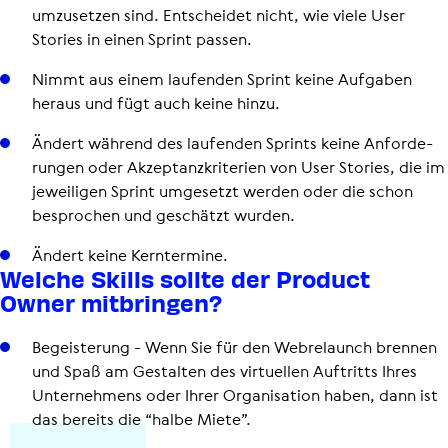
umzu­set­zen sind. Ent­schei­det nicht, wie viele User
Stories in einen Sprint passen.
Nimmt aus einem laufenden Sprint keine Aufgaben
heraus und fügt auch keine hinzu.
Ändert während des laufenden Sprints keine Anfor­de­
run­gen oder Akzep­tanz­kri­te­rien von User Stories, die im
jewei­li­gen Sprint umgesetzt werden oder die schon
bespro­chen und geschätzt wurden.
Ändert keine Kern­ter­mine.
Welche Skills sollte der Product
Owner mitbringen?
Begeis­te­rung - Wenn Sie für den Webre­launch brennen
und Spaß am Gestalten des vir­tu­el­len Auftritts Ihres
Unter­neh­mens oder Ihrer Orga­ni­sa­tion haben, dann ist
das bereits die “halbe Miete”.