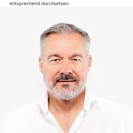
ent­spre­chend durch­set­zen.