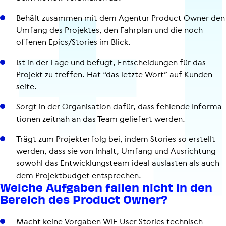
Behält zusammen mit dem Agentur Product Owner den
Umfang des Projektes, den Fahrplan und die noch
offenen Epics/Stories im Blick.
Ist in der Lage und befugt, Ent­schei­dun­gen für das
Projekt zu treffen. Hat “das letzte Wort” auf Kun­den­
seite.
Sorgt in der Orga­ni­sa­tion dafür, dass fehlende Infor­ma­
tio­nen zeitnah an das Team geliefert werden.
Trägt zum Pro­jekt­er­folg bei, indem Stories so erstellt
werden, dass sie von Inhalt, Umfang und Aus­rich­tung
sowohl das Ent­wick­lungs­team ideal auslasten als auch
dem Pro­jekt­bud­get ent­spre­chen.
Welche Aufgaben fallen nicht in den
Bereich des Product Owner?
Macht keine Vorgaben WIE User Stories technisch