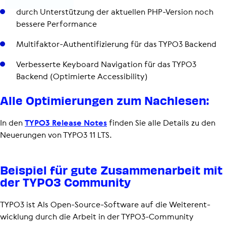
durch Unter­stüt­zung der aktuellen PHP-Version noch
bessere Per­for­mance
Mul­ti­fak­tor-Authen­ti­fi­zie­rung für das TYPO3 Backend
Ver­bes­serte Keyboard Navi­ga­tion für das TYPO3
Backend (Opti­mierte Acces­si­bi­lity)
Alle Opti­mie­rungen zum Nachlesen:
In den
TYPO3 Release Notes
finden Sie alle Details zu den
Neuerungen von TYPO3 11 LTS.
Beispiel für gute Zusam­men­ar­beit mit
der TYPO3 Community
TYPO3 ist Als Open-Source-Software auf die Weiter­ent­
wick­lung durch die Arbeit in der TYPO3-Community