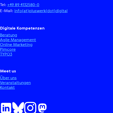
Tel:
+49 89 4132580-0
E-Mail:
info(at)pluswerk(dot)digital
Digitale Kom­pe­ten­zen
Beratung
Agile Manage­ment
Online Marketing
Pimcore
TYPO3
Meet us
Über uns
Ver­an­stal­tun­gen
Kontakt