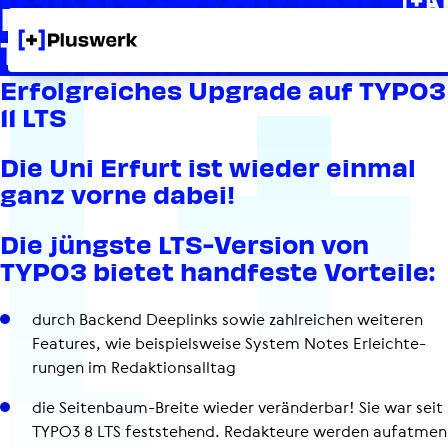
Erfolg­rei­ches Upgrade auf
TYPO3 11 LTS
Erfolg­rei­ches Upgrade auf TYPO3
11 LTS
Die Uni Erfurt ist wieder einmal
ganz vorne dabei!
Die jüngste LTS-Version von
TYPO3 bietet handfeste Vorteile:
durch Backend Deeplinks sowie zahl­rei­chen weiteren
Features, wie bei­spiels­weise System Notes Erleich­te­
run­gen im Redak­ti­ons­all­tag
die Sei­ten­baum-Breite wieder ver­än­der­bar! Sie war seit
TYPO3 8 LTS fest­ste­hend. Redak­teure werden aufatmen