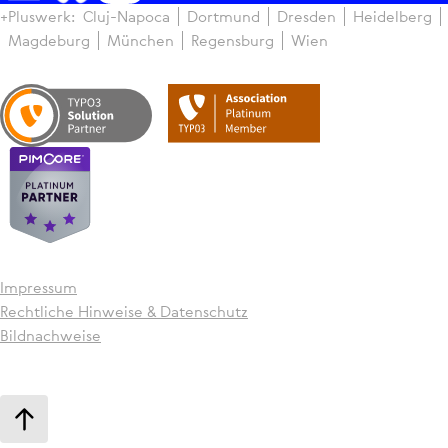
+Pluswerk:
Cluj-Napoca
Dortmund
Dresden
Hei­del­berg
Magdeburg
München
Regens­burg
Wien
Impressum
Recht­li­che Hinweise & Daten­schutz
Bildnachweise