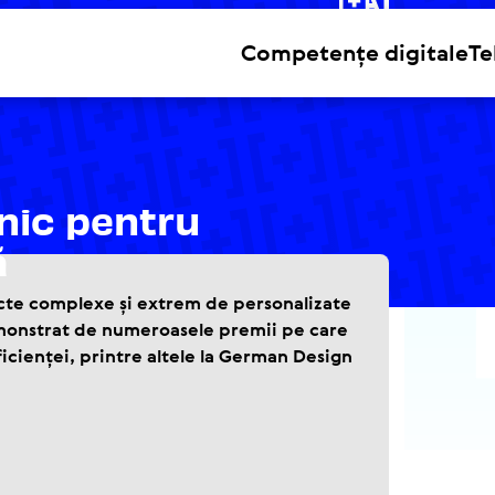
ne cu
Competențe digitale
Te
onic pentru
ă
ecte complexe și extrem de personalizate
 demonstrat de numeroasele premii pe care
ficienței, printre altele la German Design