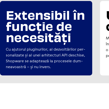
Exten­si­bil în
funcție de
nece­si­tăți
M
în
Cu ajutorul plu­gi­nu­ri­lor, al dezvol­tă­ri­lor per­
o
so­na­li­zate și al unei arhi­tec­turi API deschise,
pe
Shopware se adaptează la procesele dum­
ne­a­voas­tră – și nu invers.