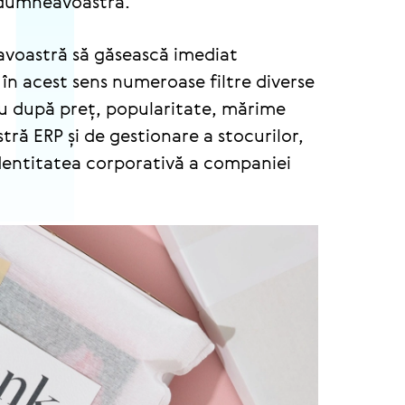
i dumneavoastră.
eavoastră să găsească imediat
 în acest sens numeroase filtre diverse
lu după preț, popularitate, mărime
ră ERP și de gestionare a stocurilor,
dentitatea corporativă a companiei