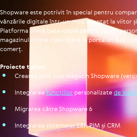
Shopware este potrivit în special pentru compani
vânzările digitale într-un mod adaptat la viitor și
Platforma oferă baza ideală pentru soluții perso
magazinul online clasic până la portaluri B2B co
comerț.
Proiecte tipice:
Crearea unui nou magazin Shopware (versiu
Inte­gra­rea
func­ți­i­lor
per­so­na­li­zate
de inte­li
Migrarea către Shopware 6
Inte­gra­rea sis­te­me­lor ERP, PIM și CRM