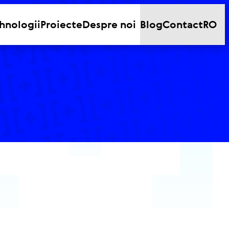
hnologii
Proiecte
Despre noi
Blog
Contact
RO