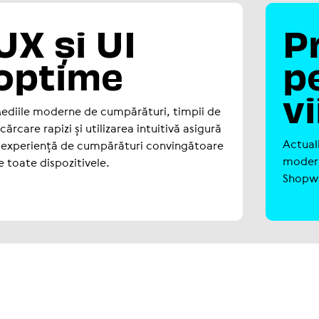
UX și UI
P
optime
p
vi
ediile moderne de cum­pă­ră­turi, timpii de
cărcare rapizi și uti­li­za­rea intuitivă asigură
Actu­a­l
 expe­riență de cum­pă­ră­turi con­ving­ă­toare
modern
 toate dis­po­zi­ti­vele.
Shopwar