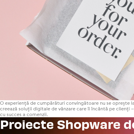
O expe­riență de cum­pă­ră­turi con­ving­ă­toare nu se oprește 
creează soluții digitale de vânzare care îi încântă pe clienți – d
cu succes a comenzii.
Proiecte Shopware d