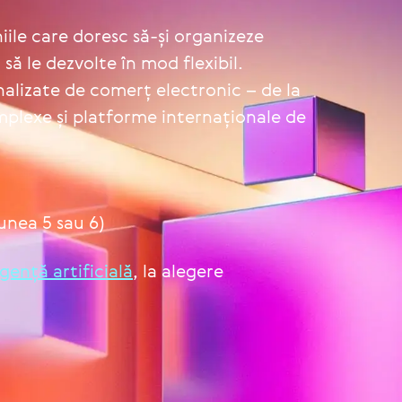
ile care doresc să-și organizeze
 să le dezvolte în mod flexibil.
nalizate de comerț electronic – de la
mplexe și platforme internaționale de
nea 5 sau 6)
­gență arti­fi­ci­ală
, la alegere