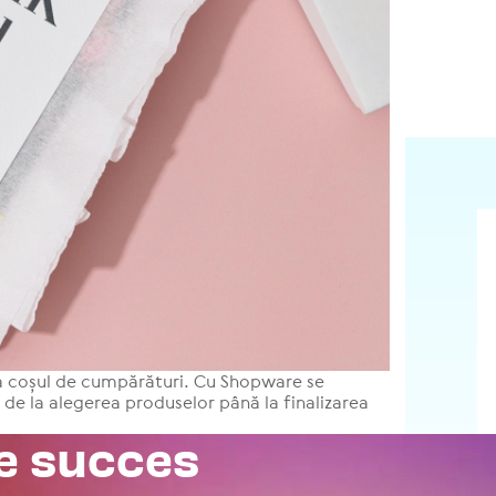
la coșul de cum­pă­ră­turi. Cu Shopware se
e la alegerea pro­du­se­lor până la fina­li­za­rea
e succes