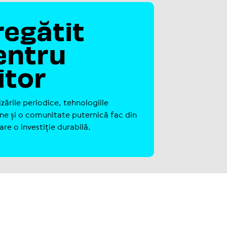
regătit
entru
itor
i­ză­rile periodice, teh­no­lo­gi­ile
e și o comu­ni­tate puternică fac din
e o inves­ti­ție durabilă.