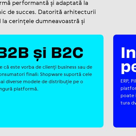
tformă performantă și adaptată la
nic de succes. Datorită arhitecturii
al la cerințele dumneavoastră și
B2B și B2C
I
p
ie că este vorba de clienți business sau de
on­su­ma­tori finali: Shopware suportă cele
ERP, PI
ai diverse modele de dis­tri­bu­ție pe o
plat­f
ingură platformă.
poate i
tura d