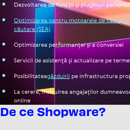
Dezvol­ta­rea de funcții și pluginuri per­so­na­l
Opti­mi­za­rea pentru motoarele de căutare
căutare (SEA)
Opti­mi­za­rea per­for­man­ței și a con­ver­siei
Servicii de asistență și actu­a­li­zare pe term
Posi­bi­li­ta­tea
găzduirii
pe infras­truc­tura pr
La cerere, instru­i­rea anga­ja­ți­lor dum­ne­a­voa
online
De ce Shopware?