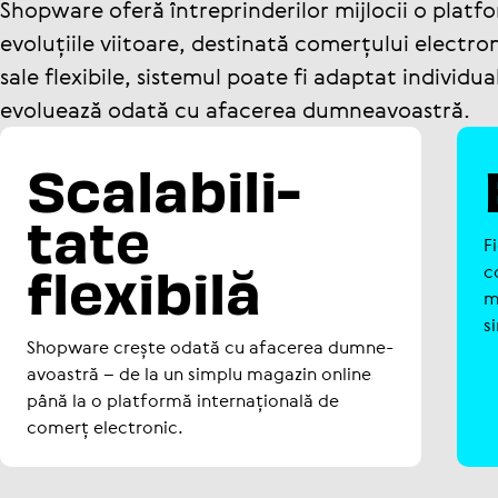
Shopware oferă între­prin­de­rilor mijlocii o pla
evoluțiile viitoare, destinată comerțului electro
sale flexibile, sistemul poate fi adaptat individu
evoluează odată cu afacerea dumneavoastră.
Sca­la­bi­li­
tate
F
flexibilă
c
m
s
Shopware crește odată cu afacerea dum­ne­
a­voas­tră – de la un simplu magazin online
până la o platformă inter­națio­nală de
comerț elec­tro­nic.