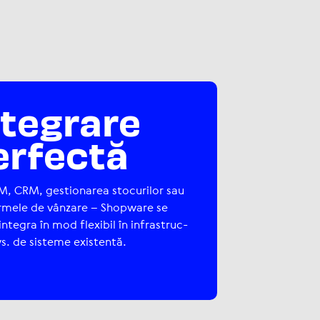
ntegrare
erfectă
M, CRM, ges­tio­na­rea sto­cu­ri­lor sau
or­mele de vânzare – Shopware se
ntegra în mod flexibil în infras­truc­
vs. de sisteme existentă.