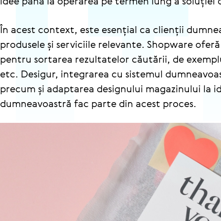
idee până la operarea pe termen lung a soluție
În acest context, este esențial ca clienții dumn
produsele și serviciile relevante. Shopware oferă
pentru sortarea rezultatelor căutării, de exemp
etc. Desigur, integrarea cu sistemul dumneavoast
precum și adaptarea designului magazinului la i
dumneavoastră fac parte din acest proces.