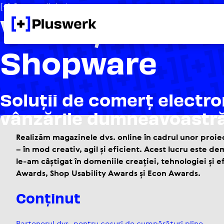
[+] Comerț digital
Vindeți mai bi
Shopware
Soluții de comerț elec­tr
vânzările dumne­a­voastr
Realizăm magazinele dvs. online în cadrul unor proi
– în mod creativ, agil și eficient. Acest lucru este
le-am câștigat în domeniile creației, tehnologiei și e
Awards, Shop Usability Awards și Econ Awards.
Conținut
Partenerul dvs. pentru coșuri de cumpărături pline