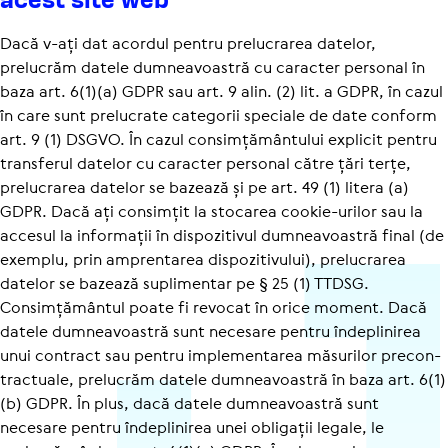
Dacă v-ați dat acordul pentru prelucrarea datelor,
prelucrăm datele dumneavoastră cu caracter personal în
baza art. 6(1)(a) GDPR sau art. 9 alin. (2) lit. a GDPR, în cazul
în care sunt prelucrate categorii speciale de date conform
art. 9 (1) DSGVO. În cazul consimțământului explicit pentru
transferul datelor cu caracter personal către țări terțe,
prelucrarea datelor se bazează și pe art. 49 (1) litera (a)
GDPR. Dacă ați consimțit la stocarea cookie-urilor sau la
accesul la informații în dispozitivul dumneavoastră final (de
exemplu, prin amprentarea dispozitivului), prelucrarea
datelor se bazează suplimentar pe § 25 (1) TTDSG.
Consimțământul poate fi revocat în orice moment. Dacă
datele dumneavoastră sunt necesare pentru îndeplinirea
unui contract sau pentru implementarea măsurilor precon­
trac­tuale, prelucrăm datele dumneavoastră în baza art. 6(1)
(b) GDPR. În plus, dacă datele dumneavoastră sunt
necesare pentru îndeplinirea unei obligații legale, le