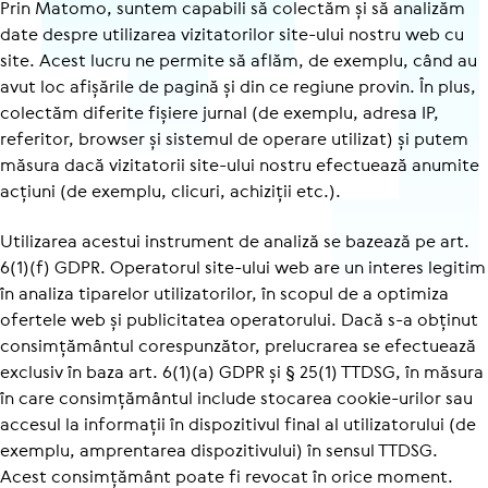
Prin Matomo, suntem capabili să colectăm și să analizăm
date despre utilizarea vizitatorilor site-ului nostru web cu
site. Acest lucru ne permite să aflăm, de exemplu, când au
avut loc afișările de pagină și din ce regiune provin. În plus,
colectăm diferite fișiere jurnal (de exemplu, adresa IP,
referitor, browser și sistemul de operare utilizat) și putem
măsura dacă vizitatorii site-ului nostru efectuează anumite
acțiuni (de exemplu, clicuri, achiziții etc.).
Utilizarea acestui instrument de analiză se bazează pe art.
6(1)(f) GDPR. Operatorul site-ului web are un interes legitim
în analiza tiparelor utilizatorilor, în scopul de a optimiza
ofertele web și publicitatea operatorului. Dacă s-a obținut
consimțământul corespunzător, prelucrarea se efectuează
exclusiv în baza art. 6(1)(a) GDPR și § 25(1) TTDSG, în măsura
în care consimțământul include stocarea cookie-urilor sau
accesul la informații în dispozitivul final al utilizatorului (de
exemplu, amprentarea dispozitivului) în sensul TTDSG.
Acest consimțământ poate fi revocat în orice moment.