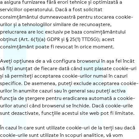
a asigura furnizarea fără erori tehnice și optimizată a
serviciilor operatorului. Dacă a fost solicitat
consimțământul dumneavoastră pentru stocarea cookie-
urilor și a tehnologiilor similare de recunoaștere,
prelucrarea are loc exclusiv pe baza consimțământului
obținut (Art. 6(1)(a) GDPR și § 25(1) TTDSG); acest
consimțământ poate fi revocat în orice moment.
Aveți opțiunea de a vă configura browserul în așa fel încât
să fiți anunțat de fiecare dată când sunt plasate cookie-uri
și să permiteți acceptarea cookie-urilor numai în cazuri
specifice. De asemenea, puteți exclude acceptarea cookie-
urilor în anumite cazuri sau în general sau puteți activa
funcția de ștergere pentru eradicarea automată a cookie-
urilor atunci când browserul se închide. Dacă cookie-urile
sunt dezactivate, funcțiile acestui site web pot fi limitate.
În cazul în care sunt utilizate cookie-uri de la terți sau dacă
cookie-urile sunt utilizate în scopuri analitice, vă vom