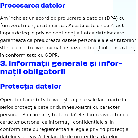
Proce­sarea datelor
Am încheiat un acord de prelucrare a datelor (DPA) cu
furnizorul menționat mai sus. Acesta este un contract
impus de legile privind confi­den­ți­a­li­tatea datelor care
garantează că prelucrează datele personale ale vizitatorilor
site-ului nostru web numai pe baza instruc­țiu­nilor noastre și
în conformitate cu GDPR.
3. Infor­mații generale și infor­
mații obli­ga­torii
Protecția datelor
Operatorii acestui site web și paginile sale iau foarte în
serios protecția datelor dumneavoastră cu caracter
personal. Prin urmare, tratăm datele dumneavoastră cu
caracter personal ca informații confidențiale și în
conformitate cu reglementările legale privind protecția
datelor și această declarație de protecție a datelor.