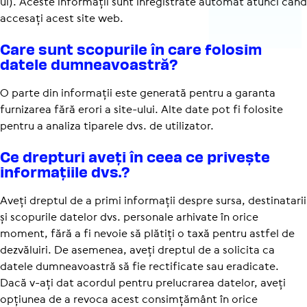
ul). Aceste informații sunt înregistrate automat atunci când
accesați acest site web.
Care sunt scopurile în care folosim
datele dumne­a­voastră?
O parte din informații este generată pentru a garanta
furnizarea fără erori a site-ului. Alte date pot fi folosite
pentru a analiza tiparele dvs. de utilizator.
Ce drepturi aveți în ceea ce privește
infor­ma­țiile dvs.?
Aveți dreptul de a primi informații despre sursa, destinatarii
și scopurile datelor dvs. personale arhivate în orice
moment, fără a fi nevoie să plătiți o taxă pentru astfel de
dezvăluiri. De asemenea, aveți dreptul de a solicita ca
datele dumneavoastră să fie rectificate sau eradicate.
Dacă v-ați dat acordul pentru prelucrarea datelor, aveți
opțiunea de a revoca acest consimțământ în orice