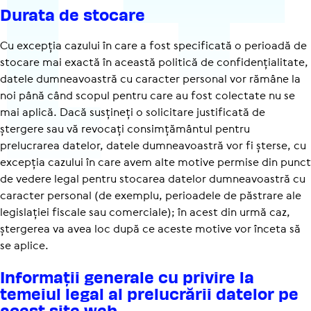
Durata de stocare
Cu excepția cazului în care a fost specificată o perioadă de
stocare mai exactă în această politică de confi­den­ți­a­li­tate,
datele dumneavoastră cu caracter personal vor rămâne la
noi până când scopul pentru care au fost colectate nu se
mai aplică. Dacă susțineți o solicitare justificată de
ștergere sau vă revocați consimțământul pentru
prelucrarea datelor, datele dumneavoastră vor fi șterse, cu
excepția cazului în care avem alte motive permise din punct
de vedere legal pentru stocarea datelor dumneavoastră cu
caracter personal (de exemplu, perioadele de păstrare ale
legislației fiscale sau comerciale); în acest din urmă caz,
ștergerea va avea loc după ce aceste motive vor înceta să
se aplice.
Infor­mații generale cu privire la
temeiul legal al prelu­crării datelor pe
acest site web