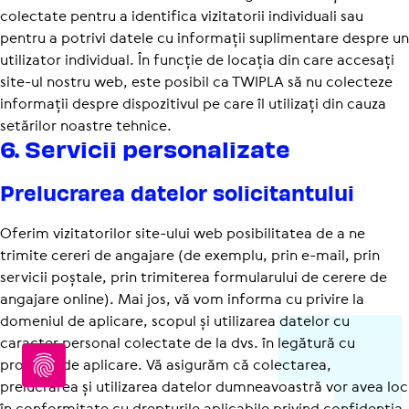
colectate pentru a identifica vizitatorii individuali sau
pentru a potrivi datele cu informații suplimentare despre un
utilizator individual. În funcție de locația din care accesați
site-ul nostru web, este posibil ca TWIPLA să nu colecteze
informații despre dispozitivul pe care îl utilizați din cauza
setărilor noastre tehnice.
6. Servicii perso­na­li­zate
Prelu­crarea datelor soli­ci­tan­tului
Oferim vizitatorilor site-ului web posibilitatea de a ne
trimite cereri de angajare (de exemplu, prin e-mail, prin
servicii poștale, prin trimiterea formularului de cerere de
angajare online). Mai jos, vă vom informa cu privire la
domeniul de aplicare, scopul și utilizarea datelor cu
caracter personal colectate de la dvs. în legătură cu
procesul de aplicare. Vă asigurăm că colectarea,
prelucrarea și utilizarea datelor dumneavoastră vor avea loc
în conformitate cu drepturile aplicabile privind confi­den­ți­a­