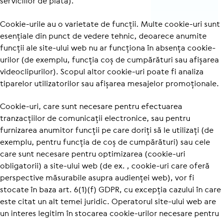
serviciilor de plată).
Cookie-urile au o varietate de funcții. Multe cookie-uri sunt
esențiale din punct de vedere tehnic, deoarece anumite
funcții ale site-ului web nu ar funcționa în absența cookie-
urilor (de exemplu, funcția coș de cumpărături sau afișarea
vide­o­cli­pu­rilor). Scopul altor cookie-uri poate fi analiza
tiparelor utilizatorilor sau afișarea mesajelor promoționale.
Cookie-uri, care sunt necesare pentru efectuarea
tranzacțiilor de comunicații electronice, sau pentru
furnizarea anumitor funcții pe care doriți să le utilizați (de
exemplu, pentru funcția de coș de cumpărături) sau cele
care sunt necesare pentru optimizarea (cookie-uri
obligatorii) a site-ului web (de ex. , cookie-uri care oferă
perspective măsurabile asupra audienței web), vor fi
stocate în baza art. 6(1)(f) GDPR, cu excepția cazului în care
este citat un alt temei juridic. Operatorul site-ului web are
un interes legitim în stocarea cookie-urilor necesare pentru