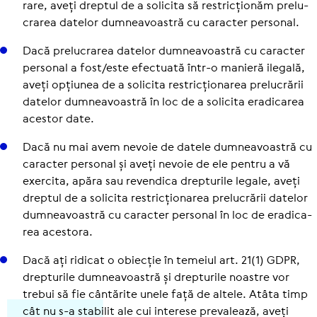
rare, aveți dreptul de a solicita să res­tric­țio­năm pre­lu­
cra­rea datelor dum­ne­a­voas­tră cu caracter personal.
Dacă pre­lu­cra­rea datelor dum­ne­a­voas­tră cu caracter
personal a fost/este efectuată într-o manieră ilegală,
aveți opțiunea de a solicita res­tric­țio­na­rea pre­lu­cră­rii
datelor dum­ne­a­voas­tră în loc de a solicita era­di­ca­rea
acestor date.
Dacă nu mai avem nevoie de datele dum­ne­a­voas­tră cu
caracter personal și aveți nevoie de ele pentru a vă
exercita, apăra sau revendica drep­tu­rile legale, aveți
dreptul de a solicita res­tric­țio­na­rea pre­lu­cră­rii datelor
dum­ne­a­voas­tră cu caracter personal în loc de era­di­ca­
rea acestora.
Dacă ați ridicat o obiecție în temeiul art. 21(1) GDPR,
drep­tu­rile dum­ne­a­voas­tră și drep­tu­rile noastre vor
trebui să fie cântărite unele față de altele. Atâta timp
cât nu s-a stabilit ale cui interese pre­va­lează, aveți