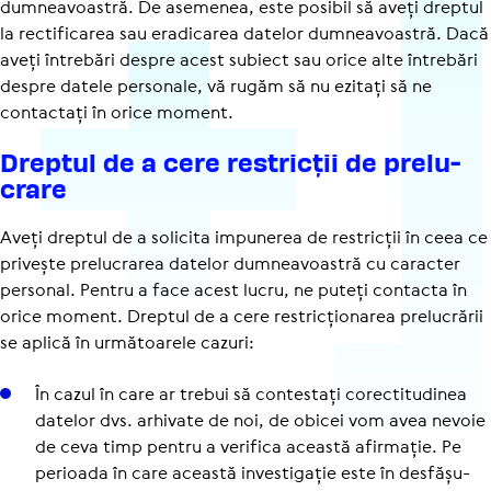
dumneavoastră. De asemenea, este posibil să aveți dreptul
la rectificarea sau eradicarea datelor dumneavoastră. Dacă
aveți întrebări despre acest subiect sau orice alte întrebări
despre datele personale, vă rugăm să nu ezitați să ne
contactați în orice moment.
Dreptul de a cere restricții de prelu­
crare
Aveți dreptul de a solicita impunerea de restricții în ceea ce
privește prelucrarea datelor dumneavoastră cu caracter
personal. Pentru a face acest lucru, ne puteți contacta în
orice moment. Dreptul de a cere restric­țio­narea prelucrării
se aplică în următoarele cazuri:
În cazul în care ar trebui să con­tes­tați corec­ti­tu­di­nea
datelor dvs. arhivate de noi, de obicei vom avea nevoie
de ceva timp pentru a verifica această afirmație. Pe
perioada în care această inves­ti­ga­ție este în des­fă­șu­