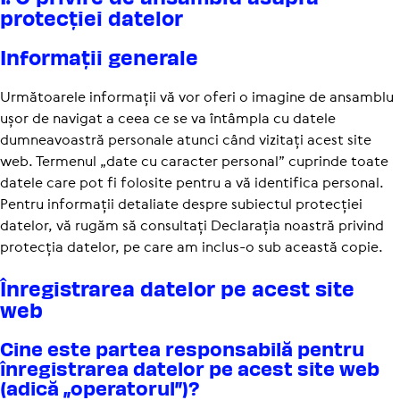
protec­ției datelor
Infor­mații generale
Următoarele informații vă vor oferi o imagine de ansamblu
ușor de navigat a ceea ce se va întâmpla cu datele
dumneavoastră personale atunci când vizitați acest site
web. Termenul „date cu caracter personal” cuprinde toate
datele care pot fi folosite pentru a vă identifica personal.
Pentru informații detaliate despre subiectul protecției
datelor, vă rugăm să consultați Declarația noastră privind
protecția datelor, pe care am inclus-o sub această copie.
Înre­gis­trarea datelor pe acest site
web
Cine este partea respon­sa­bilă pentru
înre­gis­trarea datelor pe acest site web
(adică „opera­torul”)?