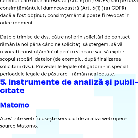
cererilor care ni se adresează (Art. 6(1)(f) GDPR) sau pe baza
consimțământului dumneavoastră (Art. 6(1) )(a) GDPR)
dacă a fost obținut; consimțământul poate fi revocat în
orice moment.
Datele trimise de dvs. către noi prin solicitări de contact
rămân la noi până când ne solicitați să ștergem, să vă
revocați consimțământul pentru stocare sau să expire
scopul stocării datelor (de exemplu, după finalizarea
solicitării dvs.). Prevederile legale obligatorii - în special
perioadele legale de păstrare - rămân neafectate.
5. Instru­mente de analiză și publi­
ci­tate
Matomo
Acest site web folosește serviciul de analiză web open-
source Matomo.