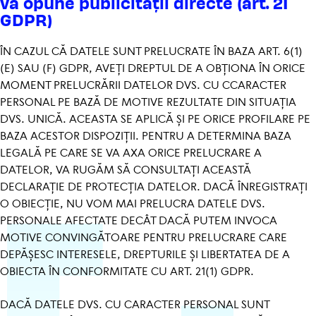
vă opune publi­ci­tății directe (art. 21
GDPR)
ÎN CAZUL CĂ DATELE SUNT PRELUCRATE ÎN BAZA ART. 6(1)
(E) SAU (F) GDPR, AVEȚI DREPTUL DE A OBȚIONA ÎN ORICE
MOMENT PRELUCRĂRII DATELOR DVS. CU CCARACTER
PERSONAL PE BAZĂ DE MOTIVE REZULTATE DIN SITUAȚIA
DVS. UNICĂ. ACEASTA SE APLICĂ ȘI PE ORICE PROFILARE PE
BAZA ACESTOR DISPOZIȚII. PENTRU A DETERMINA BAZA
LEGALĂ PE CARE SE VA AXA ORICE PRELUCRARE A
DATELOR, VA RUGĂM SĂ CONSULTAȚI ACEASTĂ
DECLARAȚIE DE PROTECȚIA DATELOR. DACĂ ÎNREGISTRAȚI
O OBIECȚIE, NU VOM MAI PRELUCRA DATELE DVS.
PERSONALE AFECTATE DECÂT DACĂ PUTEM INVOCA
MOTIVE CONVINGĂTOARE PENTRU PRELUCRARE CARE
DEPĂȘESC INTERESELE, DREPTURILE ȘI LIBERTATEA DE A
OBIECTA ÎN CONFORMITATE CU ART. 21(1) GDPR.
DACĂ DATELE DVS. CU CARACTER PERSONAL SUNT