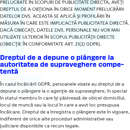
PRELUCRATE ÎN SCOPURI DE PUBLICITATE DIRECTĂ, AVEȚI
DREPTUL DE A OBȚIONA ÎN ORICE MOMENT PRELUCRĂRII
DATELOR DVS. ACEASTA SE APLICĂ ȘI PROFILĂRII ÎN
MĂSURA ÎN CARE ESTE IMPLICACTĂ PUBLICITATEA DIRECTĂ.
DACĂ OBIECAȚI, DATELE DVS. PERSONALE NU VOR MAI
UTILIZATE ULTERIOR ÎN SCOPUL PUBLICITĂȚII DIRECTE
(OBIECȚIE ÎN CONFORMITATE ART. 21(2) GDPR).
Dreptul de a depune o plângere la
auto­ri­tatea de supra­ve­ghere compe­
tentă
În cazul încălcării GDPR, persoanele vizate au dreptul de a
depune o plângere la o agenție de supraveghere, în special
în statul membru în care își păstrează de obicei domiciliul,
locul de muncă sau la locul în care a avut loc presupusa
încălcare. Dreptul de a înregistra o plângere este în vigoare,
indiferent de orice alte proceduri administrative sau
judiciare disponibile ca recurs legale.