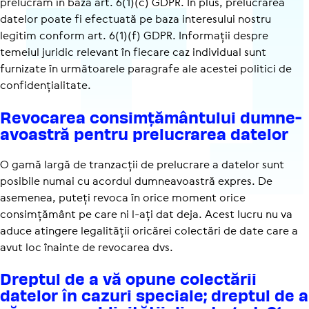
prelucrăm în baza art. 6(1)(c) GDPR. În plus, prelucrarea
datelor poate fi efectuată pe baza interesului nostru
legitim conform art. 6(1)(f) GDPR. Informații despre
temeiul juridic relevant în fiecare caz individual sunt
furnizate în următoarele paragrafe ale acestei politici de
confi­den­ți­a­li­tate.
Revocarea consimțământului dumne­
a­voastră pentru prelu­crarea datelor
O gamă largă de tranzacții de prelucrare a datelor sunt
posibile numai cu acordul dumneavoastră expres. De
asemenea, puteți revoca în orice moment orice
consimțământ pe care ni l-ați dat deja. Acest lucru nu va
aduce atingere legalității oricărei colectări de date care a
avut loc înainte de revocarea dvs.
Dreptul de a vă opune colec­tării
datelor în cazuri speciale; dreptul de a