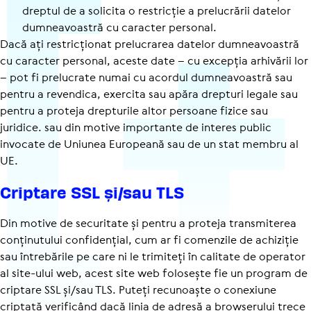
dreptul de a solicita o res­tric­ție a pre­lu­cră­rii datelor
dum­ne­a­voas­tră cu caracter personal.
Dacă ați restricționat prelucrarea datelor dumneavoastră
cu caracter personal, aceste date – cu excepția arhivării lor
– pot fi prelucrate numai cu acordul dumneavoastră sau
pentru a revendica, exercita sau apăra drepturi legale sau
pentru a proteja drepturile altor persoane fizice sau
juridice. sau din motive importante de interes public
invocate de Uniunea Europeană sau de un stat membru al
UE.
Criptare SSL și/sau TLS
Din motive de securitate și pentru a proteja transmiterea
conținutului confidențial, cum ar fi comenzile de achiziție
sau întrebările pe care ni le trimiteți în calitate de operator
al site-ului web, acest site web folosește fie un program de
criptare SSL și/sau TLS. Puteți recunoaște o conexiune
criptată verificând dacă linia de adresă a browserului trece