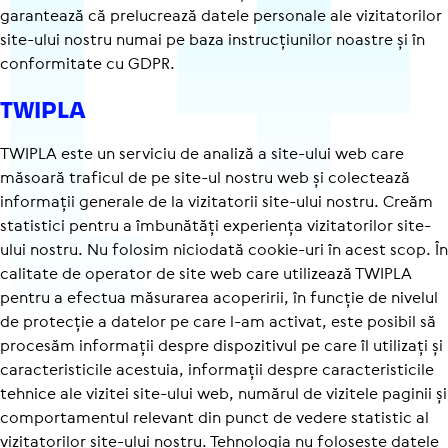
garantează că prelucrează datele personale ale vizitatorilor
site-ului nostru numai pe baza instruc­țiu­nilor noastre și în
conformitate cu GDPR.
TWIPLA
TWIPLA este un serviciu de analiză a site-ului web care
măsoară traficul de pe site-ul nostru web și colectează
informații generale de la vizitatorii site-ului nostru. Creăm
statistici pentru a îmbunătăți experiența vizitatorilor site-
ului nostru. Nu folosim niciodată cookie-uri în acest scop. În
calitate de operator de site web care utilizează TWIPLA
pentru a efectua măsurarea acoperirii, în funcție de nivelul
de protecție a datelor pe care l-am activat, este posibil să
procesăm informații despre dispozitivul pe care îl utilizați și
carac­te­ris­ti­cile acestuia, informații despre carac­te­ris­ti­cile
tehnice ale vizitei site-ului web, numărul de vizitele paginii și
comportamentul relevant din punct de vedere statistic al
vizitatorilor site-ului nostru. Tehnologia nu folosește datele