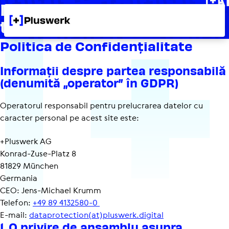
Politica de confi­den­ți­a­li­
+
tate
Politica de Confi­den­ți­a­li­tate
Infor­mații despre partea respon­sa­bilă
(denumită „operator” în GDPR)
Operatorul responsabil pentru prelucrarea datelor cu
caracter personal pe acest site este:
+Pluswerk AG
Konrad-Zuse-Platz 8
81829 München
Germania
CEO: Jens-Michael Krumm
Telefon:
+49 89 4132580-0
E-mail:
dataprotection(at)pluswerk.digital
1. O privire de ansamblu asupra