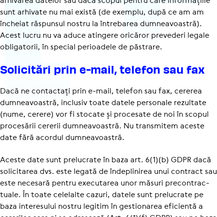
arhivarea datelor sau dacă scopul pentru care informațiile
sunt arhivate nu mai există (de exemplu, după ce am am
încheiat răspunsul nostru la întrebarea dumneavoastră).
Acest lucru nu va aduce atingere oricăror prevederi legale
obligatorii, în special perioadele de păstrare.
Soli­ci­tări prin e-mail, telefon sau fax
Dacă ne contactați prin e-mail, telefon sau fax, cererea
dumneavoastră, inclusiv toate datele personale rezultate
(nume, cerere) vor fi stocate și procesate de noi în scopul
procesării cererii dumneavoastră. Nu transmitem aceste
date fără acordul dumneavoastră.
Aceste date sunt prelucrate în baza art. 6(1)(b) GDPR dacă
solicitarea dvs. este legată de îndeplinirea unui contract sau
este necesară pentru executarea unor măsuri precon­trac­
tuale. În toate celelalte cazuri, datele sunt prelucrate pe
baza interesului nostru legitim în gestionarea eficientă a