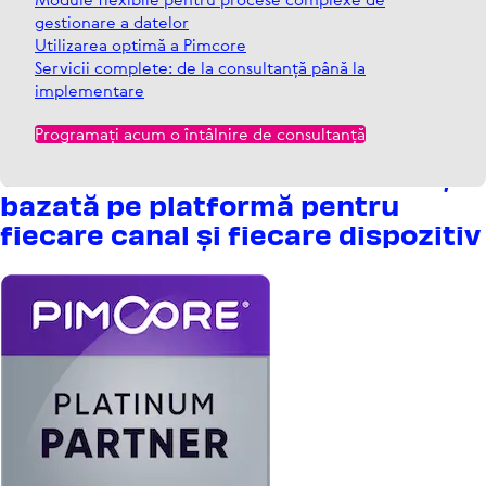
gestionare a datelor
Utilizarea optimă a Pimcore
Servicii complete: de la consultanță până la
implementare
Programați acum o întâlnire de consultanță
Gestio­narea datelor modulară și
bazată pe platformă pentru
fiecare canal și fiecare dispo­zitiv