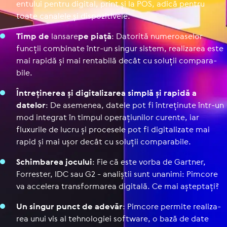
en­tu­lui pentru digital, print și la POS, adică pentru
toate canalele și dis­po­zi­ti­vele.
Timp de
lansare
pe piață
: Datorită nume­roa­se­lor
funcții combinate într-un singur sistem, rea­li­za­rea este
mai rapidă și mai rentabilă decât cu soluții com­pa­ra­
bile.
Între­ți­ne­rea și digi­ta­li­za­rea simplă și rapidă a
datelor
: De asemenea, datele pot fi între­ți­nute într-un
mod integrat în timpul ope­ra­țiu­ni­lor curente, iar
fluxurile de lucru și procesele pot fi digi­ta­li­zate mai
rapid și mai ușor decât cu soluții com­pa­ra­bile.
Schim­ba­rea jocului
: Fie că este vorba de Gartner,
Forrester, IDC sau G2 - analiștii sunt unanimi: Pimcore
va accelera trans­for­ma­rea digitală. Ce mai așteptați?
Un singur punct de adevăr
: Pimcore permite rea­li­za­
rea unui vis al teh­no­lo­giei software, o bază de date