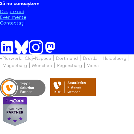
Să ne cunoaștem
Despre noi
Eve­ni­mente
Con­tac­tați
+Pluswerk:
Cluj-Napoca
Dortmund
Dresda
Hei­del­berg
Magdeburg
München
Regen­sburg
Viena