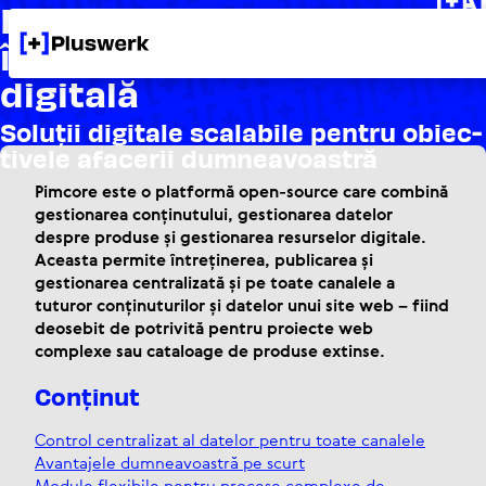
Pimcore: Platforma lider
în materie de expe­riență
digitală
Soluții digitale scalabile pentru obiec­
ti­vele afacerii dumne­a­voastră
Pimcore este o platformă open-source care combină
gestionarea conținutului, gestionarea datelor
despre produse și gestionarea resurselor digitale.
Aceasta permite întreținerea, publicarea și
gestionarea centralizată și pe toate canalele a
tuturor conținuturilor și datelor unui site web – fiind
deosebit de potrivită pentru proiecte web
complexe sau cataloage de produse extinse.
Conținut
Control centralizat al datelor pentru toate canalele
Avantajele dumneavoastră pe scurt
Module flexibile pentru procese complexe de