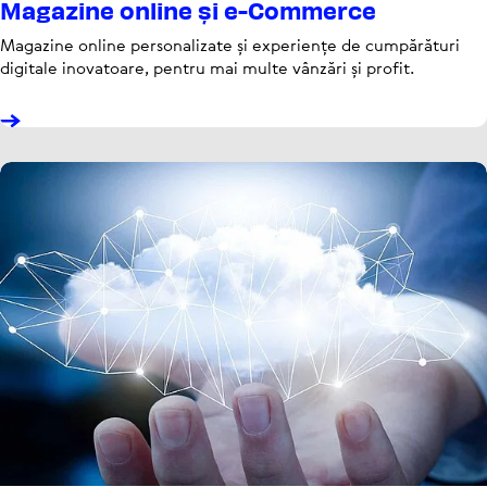
Magazine online și e-Commerce
Magazine online per­so­na­li­zate și expe­riențe de cum­pă­ră­turi
digitale ino­va­toare, pentru mai multe vânzări și profit.