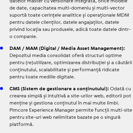
datelor master cu ver­sio­nare integrată, orice modele
de date, capa­ci­ta­tea multi-domeniu și multi-vector
suportă toate cerințele analitice și ope­ra­țio­nale MDM
pentru datele cli­en­ți­lor, datele anga­ja­ți­lor, datele
privind locația sau produsele, adică toate datele dintr-
o companie.
DAM / MAM (Digital / Media Asset Mana­ge­ment):
Depozitul media con­so­li­dat oferă structuri optime
pentru (re)utilizare, opti­mi­za­rea dis­tri­bu­ției și a căutării
con­ți­nu­tu­lui, sca­la­bi­li­tate și per­for­manță ridicate
pentru toate mediile digitale.
CMS (Sistem de ges­tio­nare a con­ți­nu­tu­lui):
Odată cu
crearea simplă și intuitivă a site-urilor web, editorii pot
menține și gestiona con­ți­nu­tul în mai multe limbi.
Pimcore Expe­rience Manager permite funcții multi-site
pentru site-uri web neli­mi­tate bazate pe o singură
platformă.