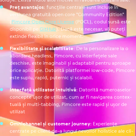
Preț avantajos
: funcțiile centrale sunt incluse în
versiunea gratuită open core "Community Edition"
(
Pimcore Open Core License
(POCL), codul sursă este
dis­po­ni­bil pe
GitHub
). Dacă este necesar, vă puteți
extinde flexibil în orice moment.
Fle­xi­bi­li­tate și sca­la­bi­li­tate
: De la per­so­na­li­zare la o
abordare headless, Pimcore, cu inter­fe­țele sale
deschise, este ima­gi­na­bil și adaptabil pentru aproape
orice aplicație. Datorită plat­for­mei low-code, Pimcore
este suplu, rapid, puternic și scalabil.
Interfață uti­li­za­tor intuitivă
: Datorită nume­roa­se­lor
concepte ușor de utilizat, cum ar fi navigarea con­tex­
tu­ală și multi-tabbing, Pimcore este rapid și ușor de
utilizat
Omni­chan­nel și customer journey
: Expe­riențe
centrate pe client de-a lungul nevoilor holistice ale cli­