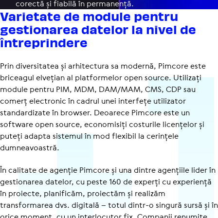
corectă și fiabilă în per­ma­nență.
Varietate de module pentru
gestio­narea datelor la nivel de
între­prin­dere
Prin diversitatea și arhitectura sa modernă, Pimcore este
briceagul elvețian al platformelor open source. Utilizați
module pentru PIM, MDM, DAM/MAM, CMS, CDP sau
comerț electronic în cadrul unei interfețe utilizator
standardizate în browser. Deoarece Pimcore este un
software open source, economisiți costurile licențelor și
puteți adapta sistemul în mod flexibil la cerințele
dumneavoastră.
În calitate de agenție Pimcore și una dintre agențiile lider în
gestionarea datelor, cu peste 160 de experți cu experiență
în proiecte, planificăm, proiectăm și realizăm
transformarea dvs. digitală – totul dintr-o singură sursă și în
orice moment, cu un interlocutor fix. Companii renumite