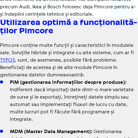
precum Audi, Ikea și Bosch folosesc deja Pimcore pentru a-
și îndeplini cerințele tehnice și editoriale.
Utili­zarea optimă a func­țio­na­li­tă­
ților Pimcore
Pimcore conține multe funcții și caracteristici în modulele
sale. Soluțiile hibride și integrate cu alte sisteme, cum ar fi
TYPO3
, sunt, de asemenea, posibile fără probleme.
Beneficiați de acestea și de alte module Pimcore în
gestionarea datelor dumneavoastră:
PIM (ges­tio­na­rea infor­ma­ți­i­lor despre produse):
Indi­fe­rent dacă importați date dintr-o mare varietate
de surse și le exportați, între­ți­neți datele simplu sau
automat sau imple­men­tați fluxuri de lucru cu date,
multe lucruri pot fi făcute fără pro­gra­mare și
integrate.
MDM (Master Data Mana­ge­ment):
Ges­tio­na­rea