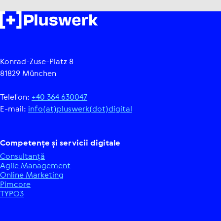
Konrad-Zuse-Platz 8
81829 München
Telefon:
+40 364 630047
E-mail:
info(at)pluswerk(dot)digital
Com­pe­tențe și servicii digitale
Con­sul­tanță
Agile Mana­ge­ment
Online Marketing
Pimcore
TYPO3