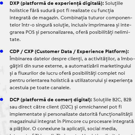
DXP (platformă de expe­riență digitală):
Soluțiile
holistice fără sudură pot fi realizate cu funcția
integrată de magazin. Com­bi­na­ția tuturor com­po­nen­
te­lor într-o singură soluție, inclusiv impri­ma­rea și inte­
gra­rea POS și per­so­na­li­za­rea, oferă posi­bi­li­tăți neli­mi­
tate.
CDP / CXP (Customer Data / Expe­rience Platform):
Îmbinarea datelor despre clienți, a acti­vi­tă­ți­lor, a îmbo­
gă­ți­rii din surse externe, a auto­ma­ti­ză­rii mar­ke­tin­gu­lui
și a flu­xu­ri­lor de lucru oferă posi­bi­li­tăți complet noi
pentru orien­ta­rea holistică a uti­li­za­to­ru­lui și expe­riența
acestuia pe toate canalele.
DCP (platformă de comerț digital):
Soluțiile B2C, B2B
sau direct către client (D2C) și omni­chan­nel pot fi
imple­men­tate și per­so­na­li­zate datorită func­țio­na­li­tă­ții
maga­zi­nu­lui integrat în Pimcore cu procesare integrată
a plăților. O conexiune la aplicații, social media,