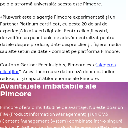
pe o platformă universală: acesta este Pimcore.
+Pluswerk este o agenție Pimcore experimentată și un
Partener Platinum certificat, cu peste 20 de ani de
experiență în afaceri digitale. Pentru clienții noștri,
dezvoltăm un punct unic de adevăr centralizat pentru
datele despre produse, date despre clienți, fișiere media
sau alte seturi de date - complet pe platforma Pimcore.
Conform Gartner Peer Insights, Pimcore este
"alegerea
clienților
". Acest lucru nu se datorează doar costurilor
reduse, ci și capacităților enorme ale Pimcore.
Avan­ta­jele imba­ta­bile ale
Pimcore
Pimcore oferă o multitudine de avantaje. Nu este doar un
PIM (Product Information Management) și un CMS
(Content Management System) combinate într-o singură
soluție. Există multe alte motive în favoarea utilizării sale: