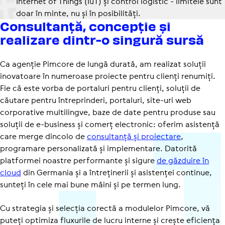
Internet of Things (IuT) și control logistic - limitele sunt
doar în minte, nu și în posi­bi­li­tăți.
Consul­tanță, concepție și
realizare dintr-o singură sursă
Ca agenție Pimcore de lungă durată, am realizat soluții
inovatoare în numeroase proiecte pentru clienți renumiți.
Fie că este vorba de portaluri pentru clienți, soluții de
căutare pentru întreprinderi, portaluri, site-uri web
corporative multilingve, baze de date pentru produse sau
soluții de e-business și comerț electronic: oferim asistență
care merge dincolo de
consultanță și proiectare
,
programare personalizată și implementare. Datorită
platformei noastre performante și sigure
de găzduire în
cloud
din Germania și a întreținerii și asistenței continue,
sunteți în cele mai bune mâini și pe termen lung.
Cu strategia și selecția corectă a modulelor Pimcore, vă
puteți optimiza fluxurile de lucru interne și crește eficiența