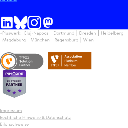
+Pluswerk:
Cluj-Napoca
Dortmund
Dresden
Hei­del­berg
Magdeburg
München
Regens­burg
Wien
Impressum
Recht­li­che Hinweise & Daten­schutz
Bildnachweise