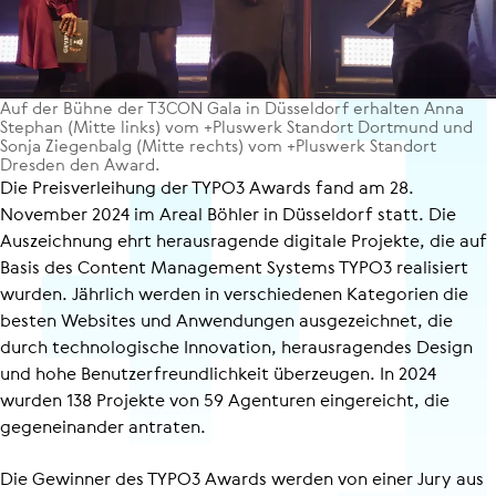
Auf der Bühne der T3CON Gala in Düs­sel­dorf erhalten Anna
Stephan (Mitte links) vom +Pluswerk Standort Dortmund und
Sonja Zie­gen­balg (Mitte rechts) vom +Pluswerk Standort
Dresden den Award.
Die Preis­ver­lei­hung der TYPO3 Awards fand am 28.
November 2024 im Areal Böhler in Düsseldorf statt. Die
Auszeichnung ehrt herausragende digitale Projekte, die auf
Basis des Content Management Systems TYPO3 realisiert
wurden. Jährlich werden in verschiedenen Kategorien die
besten Websites und Anwendungen ausgezeichnet, die
durch technologische Innovation, herausragendes Design
und hohe Benut­zer­freund­lich­keit überzeugen. In 2024
wurden 138 Projekte von 59 Agenturen eingereicht, die
gegeneinander antraten.
Die Gewinner des TYPO3 Awards werden von einer Jury aus