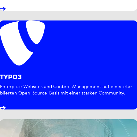
TYPO3
Enter­prise Websites und Content Manage­ment auf einer eta­
blier­ten Open-Source-Basis mit einer starken Community.