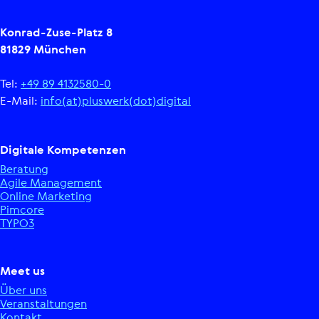
Konrad-Zuse-Platz 8
81829 München
Tel:
+49 89 4132580-0
E-Mail:
info(at)pluswerk(dot)digital
Digitale Kom­pe­ten­zen
Beratung
Agile Manage­ment
Online Marketing
Pimcore
TYPO3
Meet us
Über uns
Ver­an­stal­tun­gen
Kontakt