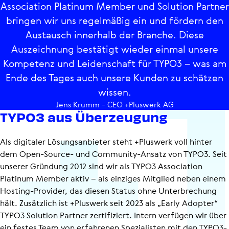
Association Platinum Member und Solution Partner
bringen wir uns regelmäßig ein und fördern den
Austausch innerhalb der Branche. Diese
Auszeichnung bestätigt wieder einmal unsere
Kompetenz und Leidenschaft für TYPO3 – was am
Ende des Tages auch unsere Kunden zu schätzen
wissen.
Jens Krumm
- CEO +Pluswerk AG
TYPO3 aus Über­zeu­gung
Als digitaler Lösungs­an­bieter steht +Pluswerk voll hinter
dem Open-Source- und Community-Ansatz von TYPO3. Seit
unserer Gründung 2012 sind wir als TYPO3 Association
Platinum Member aktiv – als einziges Mitglied neben einem
Hosting-Provider, das diesen Status ohne Unterbrechung
hält. Zusätzlich ist +Pluswerk seit 2023 als „Early Adopter“
TYPO3 Solution Partner zertifiziert. Intern verfügen wir über
ein festes Team von erfahrenen Spezialisten mit den TYPO3-