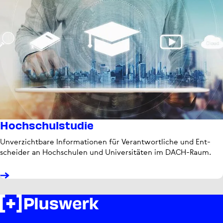
Hoch­schul­studie
Unver­zicht­bare Infor­ma­tio­nen für Ver­ant­wort­li­che und Ent­
schei­der an Hoch­schu­len und Uni­ver­si­tä­ten im DACH-Raum.