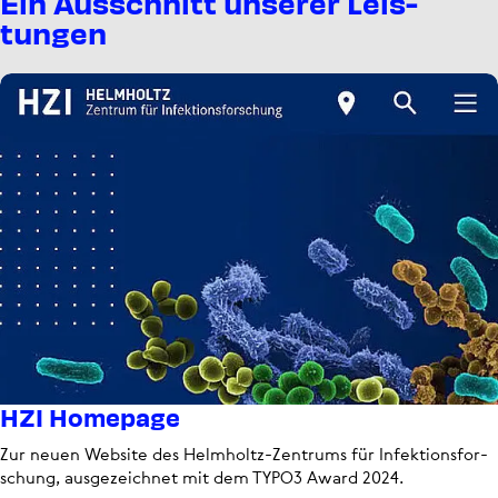
Ein Ausschnitt unserer Leis­
tungen
HZI Homepage
Zur neuen Website des Helmholtz-Zentrums für Infek­ti­ons­for­
schung, aus­ge­zeich­net mit dem TYPO3 Award 2024.