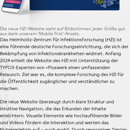
Die neue HZI-Website sieht auf Bild­schir­men jeder Größe gut
aus dank unserem 'Mobile first'-Ansatz.
Das Helmholtz-Zentrum für Infek­ti­ons­for­schung (HZI) ist
eine führende deutsche Forschungs­ein­rich­tung, die sich der
Bekämpfung von Infek­ti­ons­krank­heiten widmet. Anfang
2024 erhielt die Website des HZI mit Unterstützung der
TYPO3-Experten von +Pluswerk einen umfassenden
Relaunch. Ziel war es, die komplexe Forschung des HZI für
die Öffentlichkeit zugänglicher und verständlicher zu
machen.
Die neue Website überzeugt durch klare Struktur und
intuitive Navigation, die das Erkunden der Inhalte
erleichtern. Visuelle Elemente wie hochauflösende Bilder
und Videos fördern die Interaktion und werten das
Nutzererlebnis auf – auch mobil. Durch responsives Design