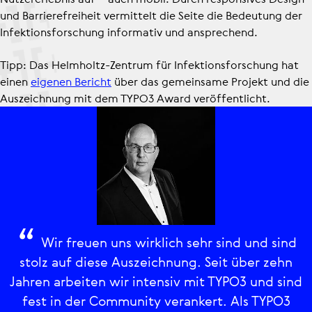
und Barrie­re­frei­heit vermittelt die Seite die Bedeutung der
Infek­ti­ons­for­schung informativ und ansprechend.
Tipp: Das Helmholtz-Zentrum für Infek­ti­ons­for­schung hat
einen
eigenen Bericht
über das gemeinsame Projekt und die
Auszeichnung mit dem TYPO3 Award veröffentlicht.
Wir freuen uns wirklich sehr sind und sind
stolz auf diese Auszeichnung. Seit über zehn
Jahren arbeiten wir intensiv mit TYPO3 und sind
fest in der Community verankert. Als TYPO3