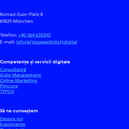
Konrad-Zuse-Platz 8
81829 München
Telefon:
+40 364 630047
E-mail:
info(at)pluswerk(dot)digital
Com­pe­tențe și servicii digitale
Con­sul­tanță
Agile Mana­ge­ment
Online Marketing
Pimcore
TYPO3
Să ne cunoaștem
Despre noi
Eve­ni­mente