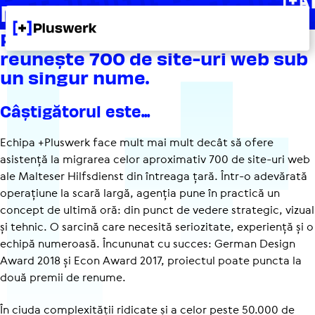
Malteser
+
Portalul premiat al Malteser
reunește 700 de site-uri web sub
un singur nume.
Câștigătorul este...
Echipa +Pluswerk face mult mai mult decât să ofere
asistență la migrarea celor aproximativ 700 de site-uri web
ale Malteser Hilfsdienst din întreaga țară. Într-o adevărată
operațiune la scară largă, agenția pune în practică un
concept de ultimă oră: din punct de vedere strategic, vizual
și tehnic. O sarcină care necesită seriozitate, experiență și o
echipă numeroasă. Încununat cu succes: German Design
Award 2018 și Econ Award 2017, proiectul poate puncta la
două premii de renume.
În ciuda complexității ridicate și a celor peste 50.000 de