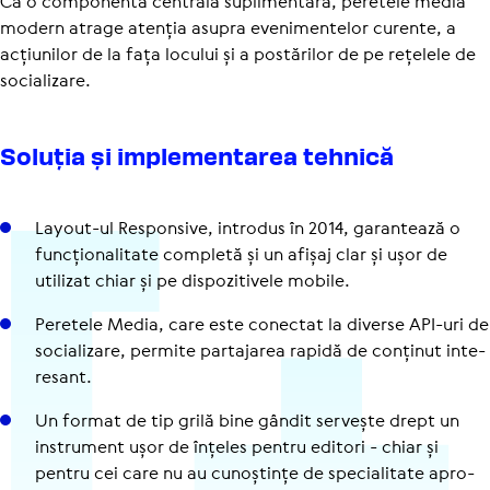
Ca o componentă centrală suplimentară, peretele media
modern atrage atenția asupra evenimentelor curente, a
acțiunilor de la fața locului și a postărilor de pe rețelele de
socializare.
Soluția și imple­men­tarea tehnică
Layout-ul Res­pon­sive, introdus în 2014, garan­tează o
func­țio­na­li­tate completă și un afișaj clar și ușor de
utilizat chiar și pe dis­po­zi­ti­vele mobile.
Peretele Media, care este conectat la diverse API-uri de
soci­a­li­zare, permite par­ta­ja­rea rapidă de conținut inte­
re­sant.
Un format de tip grilă bine gândit servește drept un
instru­ment ușor de înțeles pentru editori - chiar și
pentru cei care nu au cunoș­tințe de spe­cia­li­tate apro­