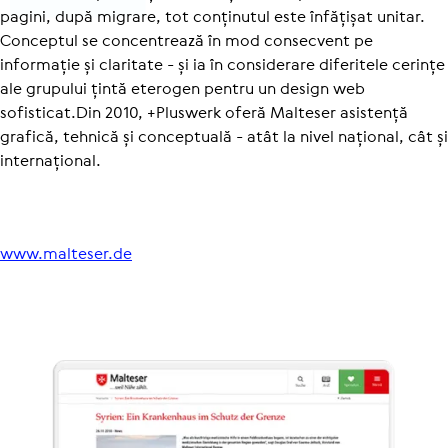
pagini, după migrare, tot conținutul este înfățișat unitar.
Conceptul se concentrează în mod consecvent pe
informație și claritate - și ia în considerare diferitele cerințe
ale grupului țintă eterogen pentru un design web
sofisticat.Din 2010, +Pluswerk oferă Malteser asistență
grafică, tehnică și conceptuală - atât la nivel național, cât și
internațional.
www.malteser.de
Des­chi­deți în lightbox