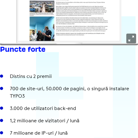
Puncte forte
Distins cu 2 premii
700 de site-uri, 50.000 de pagini, o singură instalare
TYPO3
3.000 de uti­li­za­tori back-end
1,2 milioane de vizi­ta­tori / lună
7 milioane de IP-uri / lună