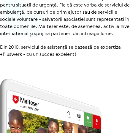
pentru situații de urgență. Fie că este vorba de serviciul de
ambulanță, de cursuri de prim ajutor sau de serviciile
sociale voluntare - salvatorii asociației sunt reprezentați în
toate domeniile. Malteser este, de asemenea, activ la nivel
internațional și sprijină parteneri din întreaga lume.
Din 2010, serviciul de asistență se bazează pe expertiza
+Pluswerk - cu un succes excelent!
Des­chi­deți în lightbox