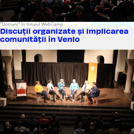
"Domani" în timpul WebCamp
Discuții orga­ni­zate și impli­carea
comu­ni­tății în Venlo