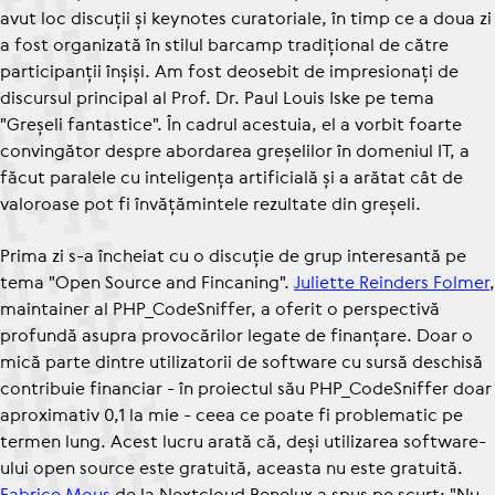
avut loc discuții și keynotes curatoriale, în timp ce a doua zi
a fost organizată în stilul barcamp tradițional de către
participanții înșiși. Am fost deosebit de impresionați de
discursul principal al Prof. Dr. Paul Louis Iske pe tema
"Greșeli fantastice". În cadrul acestuia, el a vorbit foarte
convingător despre abordarea greșelilor în domeniul IT, a
făcut paralele cu inteligența artificială și a arătat cât de
valoroase pot fi învățămintele rezultate din greșeli.
Prima zi s-a încheiat cu o discuție de grup interesantă pe
tema "Open Source and Fincaning".
Juliette Reinders Folmer
,
maintainer al PHP_CodeSniffer, a oferit o perspectivă
profundă asupra provocărilor legate de finanțare. Doar o
mică parte dintre utilizatorii de software cu sursă deschisă
contribuie financiar - în proiectul său PHP_CodeSniffer doar
aproximativ 0,1 la mie - ceea ce poate fi problematic pe
termen lung. Acest lucru arată că, deși utilizarea software-
ului open source este gratuită, aceasta nu este gratuită.
Fabrice Mous
de la Nextcloud Benelux a spus pe scurt: "Nu