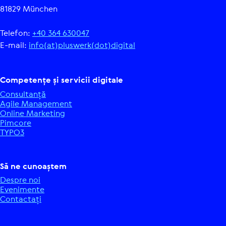
81829 München
Telefon:
+40 364 630047
E-mail:
info(at)pluswerk(dot)digital
Com­pe­tențe și servicii digitale
Con­sul­tanță
Agile Mana­ge­ment
Online Marketing
Pimcore
TYPO3
Să ne cunoaștem
Despre noi
Eve­ni­mente
Con­tac­tați