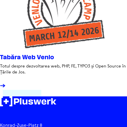
Tabăra Web Venlo
Totul despre dezvol­ta­rea web, PHP, FE, TYPO3 și Open Source în
Țările de Jos.
Konrad-Zuse-Platz 8