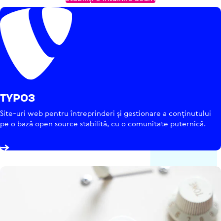
TYPO3
Site-uri web pentru între­prin­deri și ges­tio­nare a con­ți­nu­tu­lui
pe o bază open source stabilită, cu o comu­ni­tate puternică.