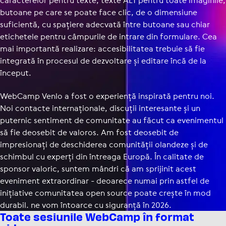
butoane pe care se poate face clic, de o dimensiune
suficientă, cu spațiere adecvată între butoane sau chiar
etichetele pentru câmpurile de intrare din formulare. Cea
mai importantă realizare: acce­si­bi­li­tatea trebuie să fie
integrată în procesul de dezvoltare și editare încă de la
început.
WebCamp Venlo a fost o experiență inspirată pentru noi.
Noi contacte internaționale, discuții interesante și un
puternic sentiment de comunitate au făcut ca evenimentul
să fie deosebit de valoros. Am fost deosebit de
impresionați de deschiderea comunității olandeze și de
schimbul cu experți din întreaga Europă. În calitate de
sponsor valoric, suntem mândri că am sprijinit acest
eveniment extraordinar - deoarece numai prin astfel de
inițiative comunitatea open source poate crește în mod
durabil. ne vom întoarce cu siguranță în 2026.
Toate sesiunile WebCamp în format