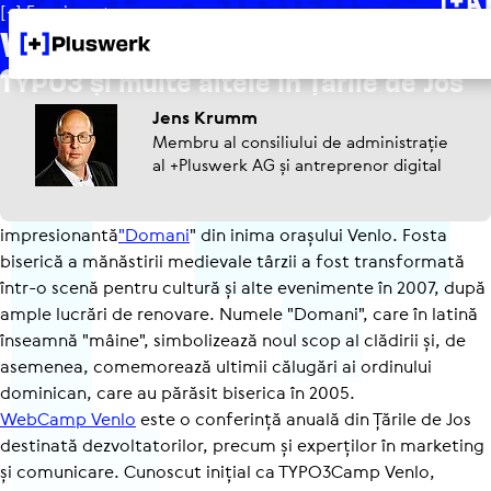
[+] Evenimente
WebCamp Venlo 2025
TYPO3 și multe altele în Țările de Jos
Jens Krumm
Membru al consiliului de administrație
al +Pluswerk AG și antreprenor digital
În 2025, WebCamp a avut loc din nou în locația
impresionantă
"Domani
" din inima orașului Venlo. Fosta
biserică a mănăstirii medievale târzii a fost transformată
într-o scenă pentru cultură și alte evenimente în 2007, după
ample lucrări de renovare. Numele "Domani", care în latină
înseamnă "mâine", simbolizează noul scop al clădirii și, de
asemenea, comemorează ultimii călugări ai ordinului
dominican, care au părăsit biserica în 2005.
WebCamp Venlo
este o conferință anuală din Țările de Jos
destinată dezvol­ta­to­rilor, precum și experților în marketing
și comunicare. Cunoscut inițial ca TYPO3Camp Venlo,