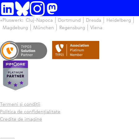
+Pluswerk:
Cluj-Napoca
Dortmund
Dresda
Hei­del­berg
Magdeburg
München
Regen­sburg
Viena
Termeni și condiții
Politica de con­fi­den­ți­a­li­tate
Credite de imagine