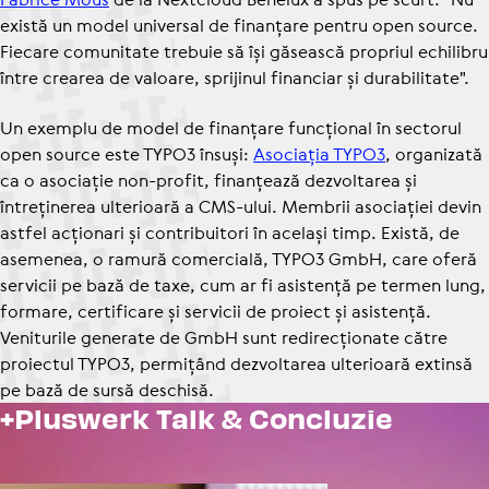
există un model universal de finanțare pentru open source.
Fiecare comunitate trebuie să își găsească propriul echilibru
între crearea de valoare, sprijinul financiar și durabilitate".
Un exemplu de model de finanțare funcțional în sectorul
open source este TYPO3 însuși:
Asociația TYPO3
, organizată
ca o asociație non-profit, finanțează dezvoltarea și
întreținerea ulterioară a CMS-ului. Membrii asociației devin
astfel acționari și contribuitori în același timp. Există, de
asemenea, o ramură comercială, TYPO3 GmbH, care oferă
servicii pe bază de taxe, cum ar fi asistență pe termen lung,
formare, certificare și servicii de proiect și asistență.
Veniturile generate de GmbH sunt redirecționate către
proiectul TYPO3, permițând dezvoltarea ulterioară extinsă
pe bază de sursă deschisă.
+Pluswerk Talk & Concluzie