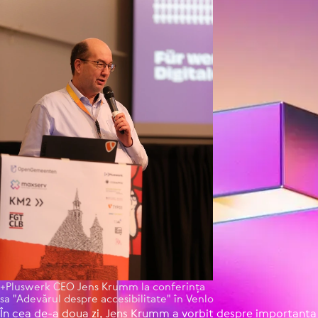
+Pluswerk CEO Jens Krumm la con­fe­rința
sa "Adevărul despre acce­si­bi­li­tate" în Venlo
În cea de-a doua zi, Jens Krumm a vorbit despre importanța