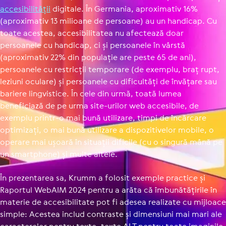
acce­si­bi­li­tății
digitale. În Germania, aproximativ 16%
(aproximativ 13 milioane de persoane) au un handicap. Cu
toate acestea, acce­si­bi­li­tatea nu afectează doar
persoanele cu handicap, ci și persoanele în vârstă
(aproximativ 22% din populație are peste 65 de ani),
persoanele cu restricții temporare (de exemplu, braț rupt,
leziuni oculare) și persoanele cu dificultăți de învățare sau
bariere lingvistice. În cele din urmă, toată lumea
beneficiază de pe urma site-urilor web accesibile, de
exemplu printr-o mai bună utilizare, timpi de încărcare
optimizați, o mai bună utilizare a dispozitivelor mobile, o
operare mai ușoară în situații dificile (cu o singură mână pe
un smartphone) și multe altele.
În prezentarea sa, Krumm a folosit exemple practice și
Raportul WebAIM 2024 pentru a arăta că îmbunătățirile în
materie de accesibilitate pot fi adesea realizate cu mijloace
simple: Acestea includ contraste și dimensiuni mai mari ale
caracterelor pentru texte, texte ALT pentru toate imaginile,