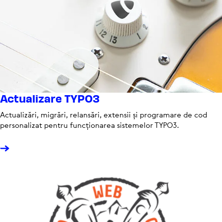
Actu­a­li­zare TYPO3
Actu­a­li­zări, migrări, relansări, extensii și pro­gra­mare de cod
per­so­na­li­zat pentru func­țio­na­rea sis­te­me­lor TYPO3.