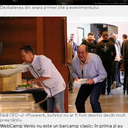
Dez­ba­te­rea din seara primei zile a eve­ni­men­tu­lui
Fără CEO-ul +Pluswerk, bufetul nu ar fi fost deschis decât mult
prea târziu
WebCamp Venlo nu este un barcamp clasic: în prima zi au