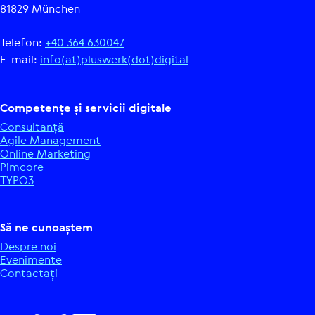
81829 München
Telefon:
+40 364 630047
E-mail:
info(at)pluswerk(dot)digital
Com­pe­tențe și servicii digitale
Con­sul­tanță
Agile Mana­ge­ment
Online Marketing
Pimcore
TYPO3
Să ne cunoaștem
Despre noi
Eve­ni­mente
Con­tac­tați